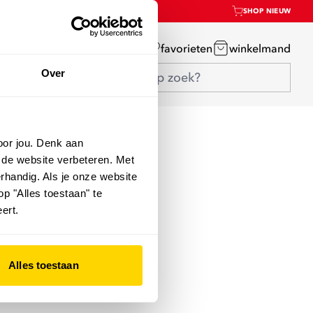
SHOP NIEUW
mijn account
favorieten
winkelmand
Over
oor jou. Denk aan
 de website verbeteren. Met
rhandig. Als je onze website
op "Alles toestaan" te
ert.
Alles toestaan