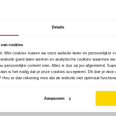
SALE: LAATSTE KANS!
Details
outdoor
zomer
merken
folder
sale
 van cookies
el. Met cookies maken we onze website beter en persoonlijker v
e website goed laten werken en analytische cookies waarmee we
u persoonlijke content zien. Alles is dus op jou afgestemd. Supe
 dan is het nodig dat je onze cookies accepteert. Dit doe je door 
? Hou er dan rekening mee dat de website niet optimaal functione
Aanpassen