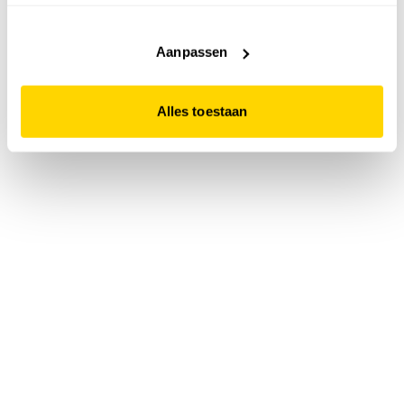
accepteert. Dit doe je door op "Alles toestaan" te klikken.
Liever geen cookies? Hou er dan rekening mee dat de
website niet optimaal functioneert.
Aanpassen
Alles toestaan