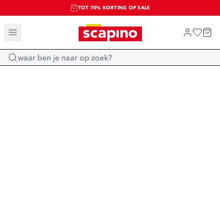
TOT 70% KORTING OP SALE
SALE: LAATSTE KANS!
SHOP NIEUW
Home