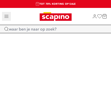
TOT 70% KORTING OP SALE
SALE: LAATSTE KANS!
SHOP NIEUW
Home