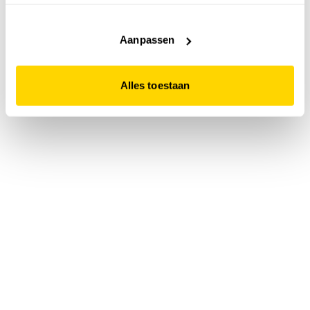
accepteert. Dit doe je door op "Alles toestaan" te klikken.
Liever geen cookies? Hou er dan rekening mee dat de
website niet optimaal functioneert.
Aanpassen
Alles toestaan