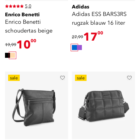
5,0
Adidas
Adidas ESS BARS3RS
Enrico Benetti
Enrico Benetti
rugzak blauw 16 liter
schoudertas beige
17
00
27,99
10
00
19,99
sale
sale