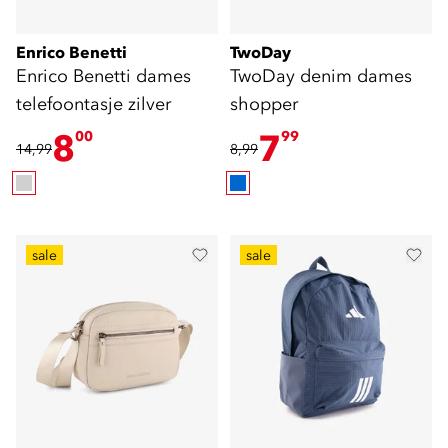
Enrico Benetti
TwoDay
Enrico Benetti dames
TwoDay denim dames
telefoontasje zilver
shopper
8
7
00
99
14,99
8,99
sale
sale