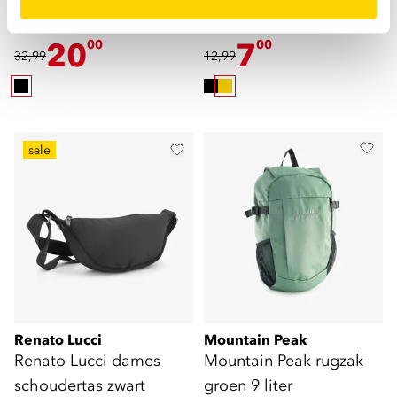
Small sporttas met
schoudertas geel
panterprint 35 liter
20
7
00
00
32,99
12,99
sale
Renato Lucci
Mountain Peak
Renato Lucci dames
Mountain Peak rugzak
schoudertas zwart
groen 9 liter