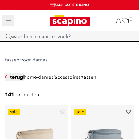
SALE: LAATSTE KANS!
TOT 70% KORTING OP SALE
SHOP NIEUW
Home
tassen voor dames
terug
home
dames
accessoires
tassen
/
/
/
141
producten
sale
sale