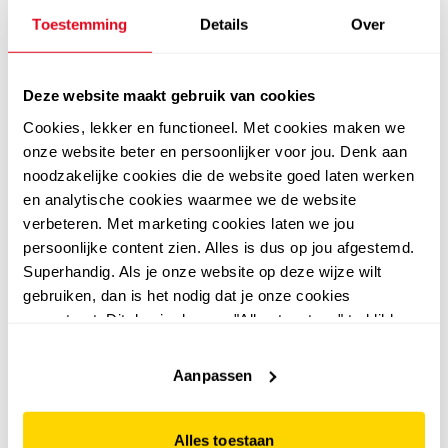
Puma Phase gymtas
liter
Toestemming
Details
Over
zwart 6 liter
5
99
6,99
9
99
Deze website maakt gebruik van cookies
Cookies, lekker en functioneel. Met cookies maken we
onze website beter en persoonlijker voor jou. Denk aan
noodzakelijke cookies die de website goed laten werken
en analytische cookies waarmee we de website
sale
sale
verbeteren. Met marketing cookies laten we jou
persoonlijke content zien. Alles is dus op jou afgestemd.
Superhandig. Als je onze website op deze wijze wilt
gebruiken, dan is het nodig dat je onze cookies
accepteert. Dit doe je door op "Alles toestaan" te klikken.
Liever geen cookies? Hou er dan rekening mee dat de
website niet optimaal functioneert.
Aanpassen
Puma
Enrico Benetti
Puma Challenger AOP
Enrico Benetti dames
Alles toestaan