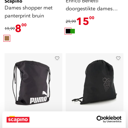
Enrico Benetti
Scapino
Dames shopper met
doorgestikte dames
panterprint bruin
schoudertas zwart
15
00
29,99
8
00
19,99
5,0
Osaga
Osaga gymtas zwart 1
Puma