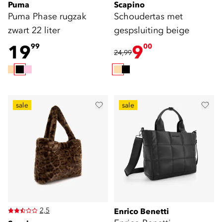
Puma
Scapino
Puma Phase rugzak
Schoudertas met
zwart 22 liter
gespsluiting beige
19
9
99
00
24,99
sale
sale
2,5
Enrico Benetti