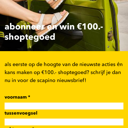
abonneer en win €100.-
shoptegoed
als eerste op de hoogte van de nieuwste acties én
kans maken op €100.- shoptegoed? schrijf je dan
nu in voor de scapino nieuwsbrief!
voornaam
*
tussenvoegsel