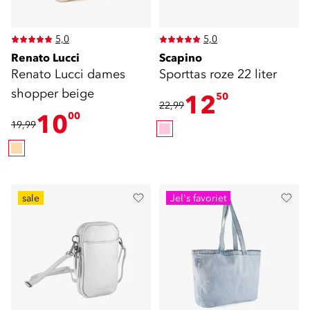
5,0
5,0
Renato Lucci
Scapino
Renato Lucci dames
Sporttas roze 22 liter
shopper beige
12
50
22,99
10
00
19,99
sale
Jel's favoriet