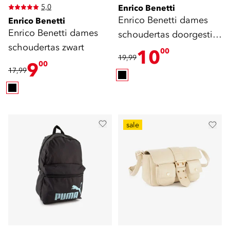
5,0
Enrico Benetti
Enrico Benetti dames
Enrico Benetti
Enrico Benetti dames
schoudertas doorgestikt
schoudertas zwart
patroon
10
00
19,99
9
00
17,99
sale