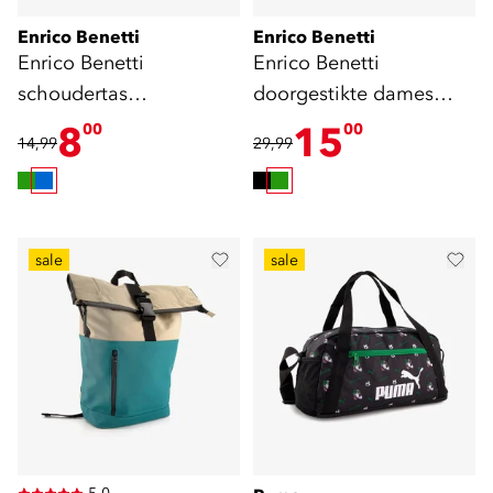
Enrico Benetti
Enrico Benetti
Enrico Benetti
Enrico Benetti
schoudertas
doorgestikte dames
donkerblauw
schoudertas mintgroen
8
15
00
00
14,99
29,99
sale
sale