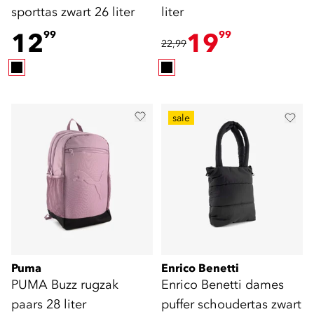
sporttas zwart 26 liter
liter
12
19
99
99
22,99
sale
Puma
Enrico Benetti
PUMA Buzz rugzak
Enrico Benetti dames
paars 28 liter
puffer schoudertas zwart