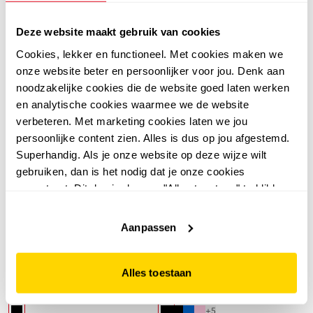
+5
Deze website maakt gebruik van cookies
Cookies, lekker en functioneel. Met cookies maken we
onze website beter en persoonlijker voor jou. Denk aan
noodzakelijke cookies die de website goed laten werken
en analytische cookies waarmee we de website
verbeteren. Met marketing cookies laten we jou
persoonlijke content zien. Alles is dus op jou afgestemd.
Superhandig. Als je onze website op deze wijze wilt
gebruiken, dan is het nodig dat je onze cookies
accepteert. Dit doe je door op "Alles toestaan" te klikken.
Liever geen cookies? Hou er dan rekening mee dat de
Nike
Osaga
website niet optimaal functioneert.
Aanpassen
Nike Heritage gymtas
Osaga rolltop rugzak
13 liter
waterdicht zwart 8,5 liter
Alles toestaan
17
24
99
99
29,99
+5