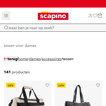
SALE: LAATSTE KANS!
TOT 70% KORTING OP SALE
SHOP NIEUW
Home
tassen voor dames
terug
home
dames
accessoires
tassen
/
/
/
141
producten
sale
sale