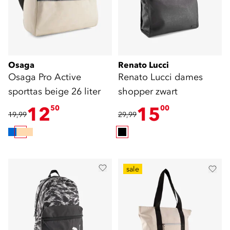
Osaga
Renato Lucci
Osaga Pro Active
Renato Lucci dames
sporttas beige 26 liter
shopper zwart
12
15
50
00
19,99
29,99
sale