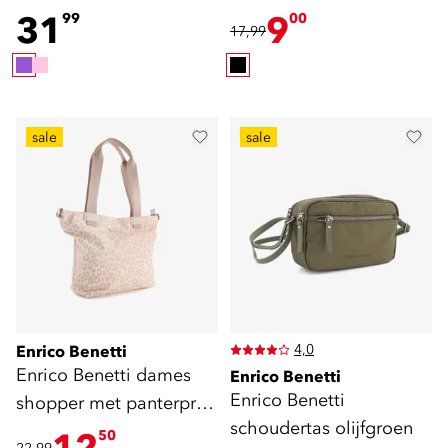
31
9
99
00
17,99
sale
sale
4,0
Enrico Benetti
Enrico Benetti dames
Enrico Benetti
Enrico Benetti
shopper met panterprint
schoudertas olijfgroen
beige
12
50
22,99