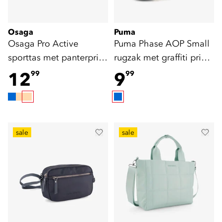
Osaga
Puma
Osaga Pro Active
Puma Phase AOP Small
sporttas met panterprint
rugzak met graffiti print
26 liter
11 liter
12
9
99
99
sale
sale