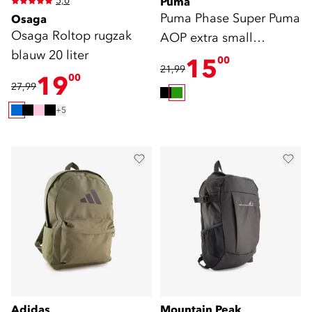
5,0
Puma
Puma Phase Super Puma
Osaga
Osaga Roltop rugzak
AOP extra small
blauw 20 liter
sporttas 17 liter
15
00
21,99
19
00
27,99
+5
Adidas
Mountain Peak