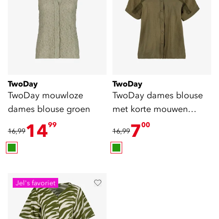
TwoDay
TwoDay
TwoDay mouwloze
TwoDay dames blouse
dames blouse groen
met korte mouwen
groen
14
7
99
00
16,99
16,99
Jel's favoriet