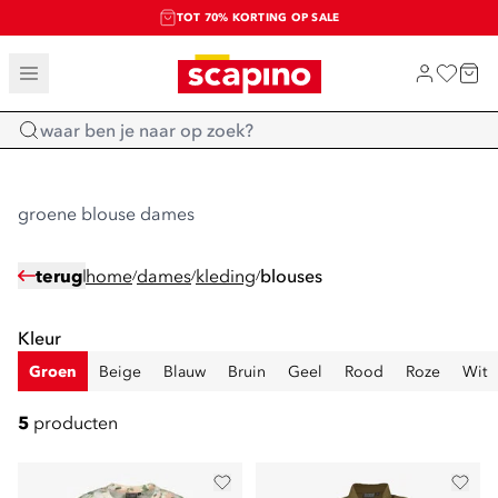
TOT 70% KORTING OP SALE
SALE: LAATSTE KANS!
SHOP NIEUW
Home
groene blouse dames
terug
home
dames
kleding
blouses
/
/
/
Kleur
Groen
Beige
Blauw
Bruin
Geel
Rood
Roze
Wit
5
producten