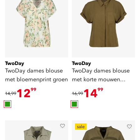
TwoDay
TwoDay
TwoDay dames blouse
TwoDay dames blouse
met bloemenprint groen
met korte mouwen
olijfgroen
12
14
99
99
14,99
16,99
sale