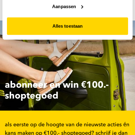
website niet optimaal functioneert.
Dan is dat geen probleem. Ruilen en retourneren kan
Aanpassen
binnen 30 dagen.
Alles toestaan
abonneer en win €100.-
shoptegoed
als eerste op de hoogte van de nieuwste acties én
kans maken op €100.- shoptegoed? schrijf je dan