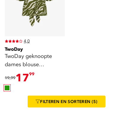
4,0
TwoDay
TwoDay geknoopte
dames blouse
zebraprint groen wit
17
99
19,99
FILTEREN
EN SORTEREN
(5)