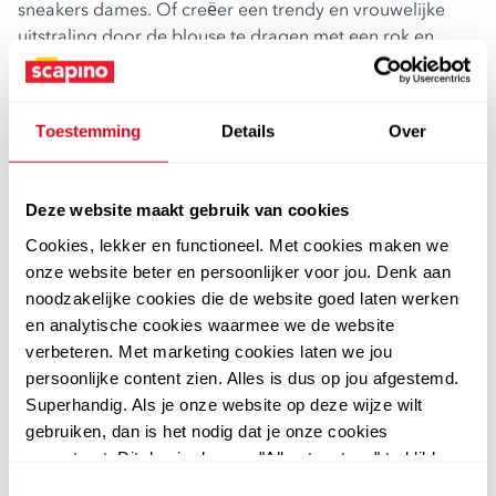
sneakers dames
. Of creëer een trendy en vrouwelijke
uitstraling door de blouse te dragen met een rok en
haksandalen. Bekijk alle
dameskleding
en –
damesschoenen
en maak je outfit compleet!
betaalbare kwaliteit
Toestemming
Details
Over
Bij Scapino geloven we dat kwaliteitskleding niet duur
hoeft te zijn. Daarom streven we ernaar om betaalbare
prijzen te bieden zonder concessies te doen aan de
Deze website maakt gebruik van cookies
kwaliteit. Onze groene blouses dames zijn gemaakt van
Cookies, lekker en functioneel. Met cookies maken we
hoogwaardige materialen die comfortabel en duurzaam
onze website beter en persoonlijker voor jou. Denk aan
zijn. Zo kunnen we de beste kwaliteit bieden tegen een
noodzakelijke cookies die de website goed laten werken
betaalbare prijs.
en analytische cookies waarmee we de website
groene blouse dames kopen
verbeteren. Met marketing cookies laten we jou
Heb je jouw ideale groene blouse dames gevonden?
persoonlijke content zien. Alles is dus op jou afgestemd.
Bestel deze dan eenvoudig en snel via onze webshop. Je
Superhandig. Als je onze website op deze wijze wilt
kunt ervoor kiezen om je bestelling thuis te laten
gebruiken, dan is het nodig dat je onze cookies
bezorgen of gratis af te halen in een van onze filialen.
accepteert. Dit doe je door op "Alles toestaan" te klikken.
Dan betaal je geen verzendkosten. Is je aankoop niet
Liever geen cookies? Hou er dan rekening mee dat de
helemaal naar wens of heb je een andere maat nodig?