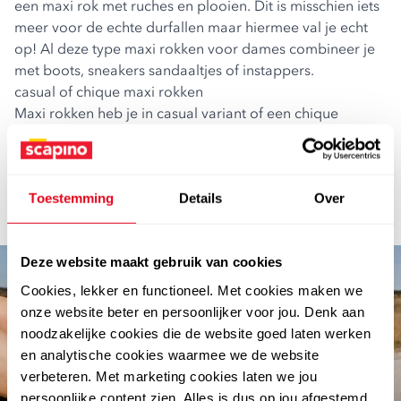
een maxi rok met ruches en plooien. Dit is misschien iets
meer voor de echte durfallen maar hiermee val je echt
op! Al deze type maxi rokken voor dames combineer je
met boots, sneakers sandaaltjes of instappers.
casual of chique maxi rokken
Maxi rokken heb je in casual variant of een chique
variant. Het is maar net hoe je het combineert! Is een
casual lange rok wat voor jou? Ga dan voor een
T-shirt
met bijvoorbeeld een backprint of een simpele
top
. Wil
jij een lange rok aan naar een bruiloft? Kies dan voor een
Toestemming
Details
Over
nette
blouse
en een blazer.
Deze website maakt gebruik van cookies
Cookies, lekker en functioneel. Met cookies maken we
onze website beter en persoonlijker voor jou. Denk aan
noodzakelijke cookies die de website goed laten werken
en analytische cookies waarmee we de website
verbeteren. Met marketing cookies laten we jou
persoonlijke content zien. Alles is dus op jou afgestemd.