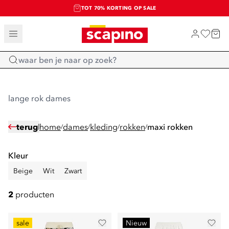
TOT 70% KORTING OP SALE
SALE: LAATSTE KANS!
SHOP NIEUW
Home
lange rok dames
terug
home
dames
kleding
rokken
maxi rokken
/
/
/
/
Kleur
Beige
Wit
Zwart
2
producten
sale
Nieuw