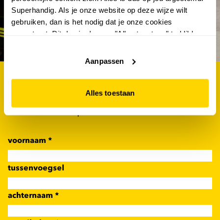
Superhandig. Als je onze website op deze wijze wilt
abonneer en win €100.-
gebruiken, dan is het nodig dat je onze cookies
shoptegoed
accepteert. Dit doe je door op "Alles toestaan" te klikken.
Liever geen cookies? Hou er dan rekening mee dat de
website niet optimaal functioneert.
Aanpassen
als eerste op de hoogte van de nieuwste acties én
Alles toestaan
kans maken op €100.- shoptegoed? schrijf je dan
nu in voor de scapino nieuwsbrief!
voornaam
*
tussenvoegsel
achternaam
*