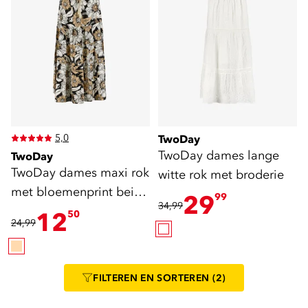
5,0
TwoDay
TwoDay dames lange
TwoDay
TwoDay dames maxi rok
witte rok met broderie
met bloemenprint beige
29
99
34,99
zwart
12
50
24,99
FILTEREN
EN SORTEREN
(2)