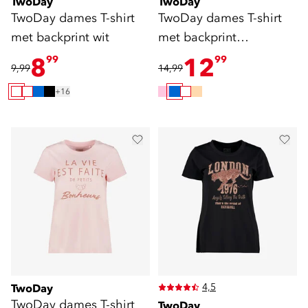
TwoDay
TwoDay
TwoDay dames T-shirt
TwoDay dames T-shirt
met backprint wit
met backprint
donkerblauw
8
12
99
99
9,99
14,99
+16
4,5
TwoDay
TwoDay dames T-shirt
TwoDay