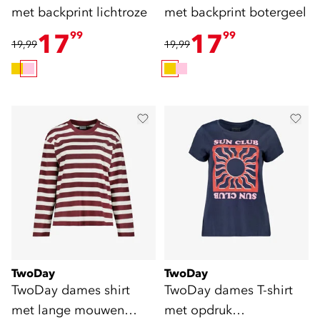
met backprint lichtroze
met backprint botergeel
17
17
99
99
19,99
19,99
TwoDay
TwoDay
TwoDay dames shirt
TwoDay dames T-shirt
met lange mouwen
met opdruk