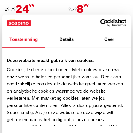
gestreept wit rood
donkerblauw
24
8
99
99
29,99
9,99
+16
Toestemming
Details
Over
Deze website maakt gebruik van cookies
Cookies, lekker en functioneel. Met cookies maken we
onze website beter en persoonlijker voor jou. Denk aan
noodzakelijke cookies die de website goed laten werken
en analytische cookies waarmee we de website
verbeteren. Met marketing cookies laten we jou
5,0
TwoDay
persoonlijke content zien. Alles is dus op jou afgestemd.
TwoDay dames T-shirt
TwoDay
Superhandig. Als je onze website op deze wijze wilt
TwoDay dames T-shirt
met backprint roze
gebruiken, dan is het nodig dat je onze cookies
met opdruk zwart
accepteert. Dit doe je door op "Alles toestaan" te klikken.
8
99
9,99