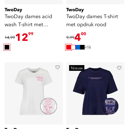
TwoDay
TwoDay
TwoDay dames acid
TwoDay dames T-shirt
wash T-shirt met
met opdruk rood
backprint zwart
12
4
99
00
14,99
9,99
+16
Nieuw