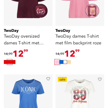
TwoDay
TwoDay
TwoDay oversized
TwoDay dames T-shirt
dames T-shirt met
met film backprint roze
backprint bordeaux
12
12
99
99
14,99
14,99
sale