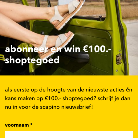
abonneer en win €100.-
shoptegoed
als eerste op de hoogte van de nieuwste acties én
kans maken op €100.- shoptegoed? schrijf je dan
nu in voor de scapino nieuwsbrief!
voornaam
*