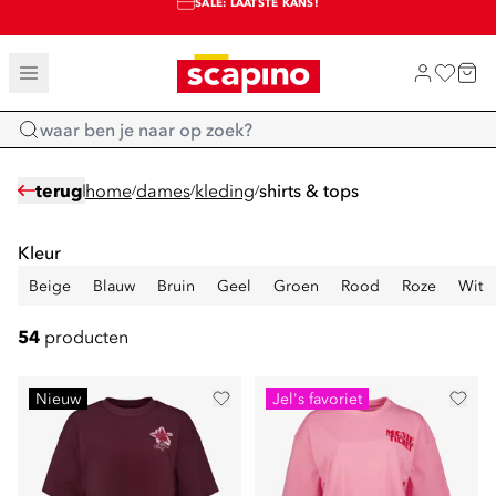
SALE: LAATSTE KANS!
TOT 70% KORTING OP SALE
SHOP NIEUW
Home
terug
home
dames
kleding
shirts & tops
/
/
/
Kleur
Beige
Blauw
Bruin
Geel
Groen
Rood
Roze
Wit
54
producten
Nieuw
Jel's favoriet