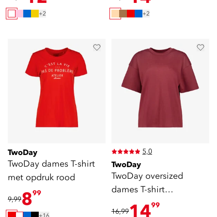
+2
+2
5,0
TwoDay
TwoDay dames T-shirt
TwoDay
TwoDay oversized
met opdruk rood
dames T-shirt
8
99
9,99
bordeauxrood
14
99
16,99
+16