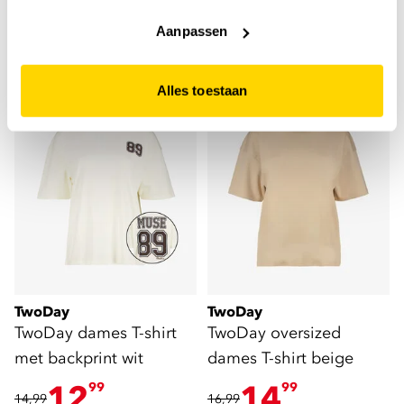
Liever geen cookies? Hou er dan rekening mee dat de
8
99
9,99
website niet optimaal functioneert.
Aanpassen
+2
+2
Alles toestaan
TwoDay
TwoDay
TwoDay dames T-shirt
TwoDay oversized
met backprint wit
dames T-shirt beige
12
14
99
99
14,99
16,99