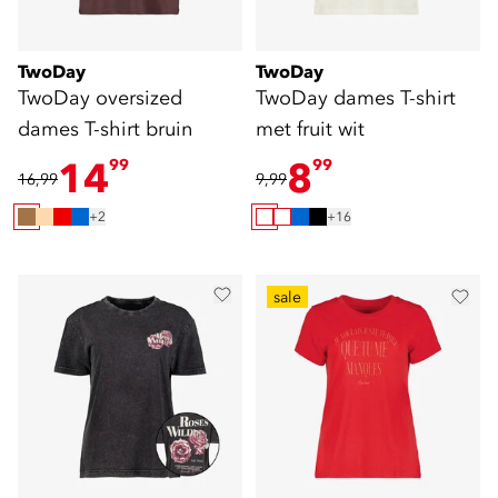
TwoDay
TwoDay
TwoDay oversized
TwoDay dames T-shirt
dames T-shirt bruin
met fruit wit
14
8
99
99
16,99
9,99
+2
+16
sale