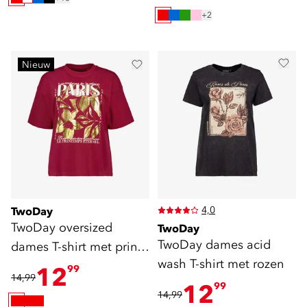
+2
Nieuw
4,0
TwoDay
TwoDay oversized
TwoDay
TwoDay dames acid
dames T-shirt met print
wash T-shirt met rozen
rood goud
12
99
14,99
12
99
14,99