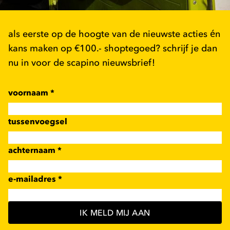
als eerste op de hoogte van de nieuwste acties én
kans maken op €100.- shoptegoed? schrijf je dan
nu in voor de scapino nieuwsbrief!
voornaam
*
tussenvoegsel
achternaam
*
e-mailadres
*
IK MELD MIJ AAN