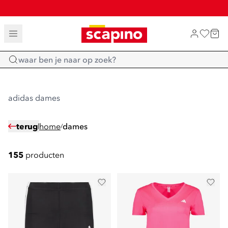
SALE: LAATSTE KANS!
TOT 70% KORTING OP SALE
SHOP NIEUW
Home
adidas dames
terug
home
dames
/
155
producten