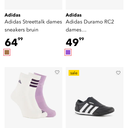
Adidas
Adidas
Adidas Streettalk dames
Adidas Duramo RC2
sneakers bruin
dames
hardloopschoenen
64
49
99
99
paars
sale