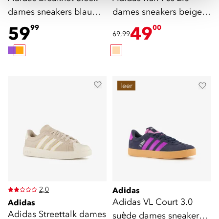
dames sneakers blauw
dames sneakers beige
oranje
goud
59
49
99
00
69,99
leer
2,0
Adidas
Adidas VL Court 3.0
Adidas
Adidas Streettalk dames
suède dames sneakers