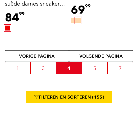
suède dames sneakers
beige
69
99
bordeaux
84
99
VORIGE PAGINA
VOLGENDE PAGINA
1
3
4
5
7
FILTEREN
EN SORTEREN
(155)