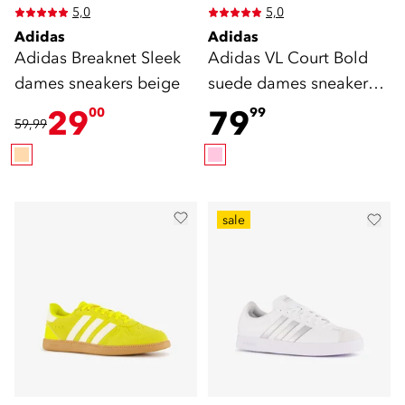
5,0
5,0
Adidas
Adidas
Adidas Breaknet Sleek
Adidas VL Court Bold
dames sneakers beige
suede dames sneakers
roze groen
29
79
00
99
59,99
sale