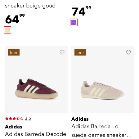
sneaker beige goud
blauw paars
74
99
64
99
leer
leer
3,5
Adidas
Adidas Barreda Lo
Adidas
Adidas Barreda Decode
suede dames sneakers