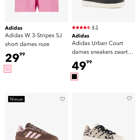
4,5
Adidas
Adidas W 3-Stripes SJ
Adidas
Adidas Urban Court
short dames roze
dames sneakers zwart
29
99
wit
49
99
Nieuw