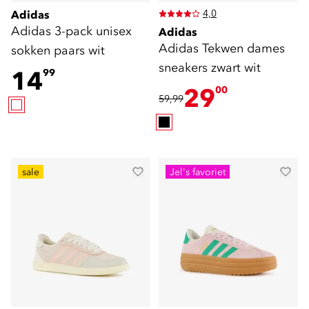
4,0
Adidas
Adidas 3-pack unisex
Adidas
Adidas Tekwen dames
sokken paars wit
sneakers zwart wit
14
99
29
00
59,99
sale
Jel's favoriet