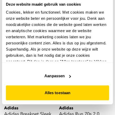
Adidas
Adidas
Deze website maakt gebruik van cookies
Adidas Streettalk dames
Adidas Streettalk Bold
Cookies, lekker en functioneel. Met cookies maken we
sneakers wit
dames sneakers grijs
onze website beter en persoonlijker voor jou. Denk aan
64
69
99
99
noodzakelijke cookies die de website goed laten werken
en analytische cookies waarmee we de website
verbeteren. Met marketing cookies laten we jou
persoonlijke content zien. Alles is dus op jou afgestemd.
Superhandig. Als je onze website op deze wijze wilt
leer
sale
gebruiken, dan is het nodig dat je onze cookies
accepteert. Dit doe je door op "Alles toestaan" te klikken.
Liever geen cookies? Hou er dan rekening mee dat de
website niet optimaal functioneert.
Aanpassen
Alles toestaan
Adidas
Adidas
Adidas Breaknet Sleek
Adidas Run 70s 2.0