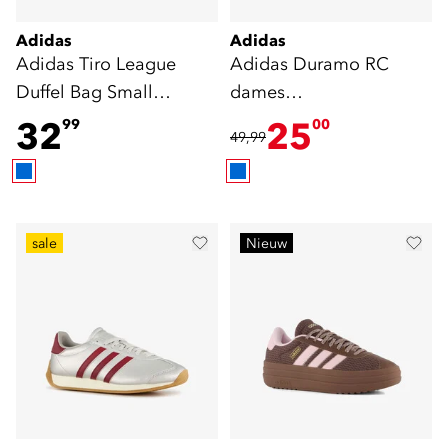
Adidas
Adidas
Adidas Tiro League
Adidas Duramo RC
Duffel Bag Small
dames
sporttas blauw
hardloopschoenen
32
25
99
00
49,99
blauw
sale
Nieuw