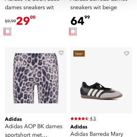
dames sneakers wit
sneakers wit beige
29
64
00
99
59,99
leer
4,5
Adidas
Adidas AOP BK dames
Adidas
Adidas Barreda Mary
sportshort met