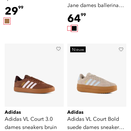
Jane dames ballerina
panterprint
29
99
sneakers zwart
64
99
Nieuw
Adidas
Adidas
Adidas VL Court 3.0
Adidas VL Court Bold
dames sneakers bruin
suede dames sneakers