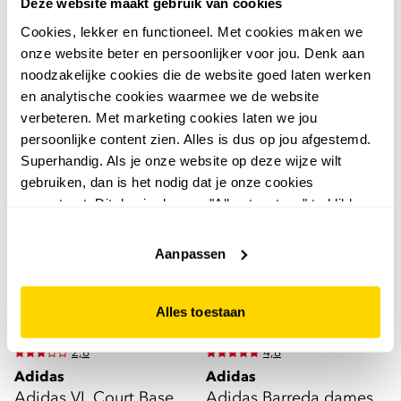
Adidas Streettalk Bold
Adidas Breaknet Sleek
Deze website maakt gebruik van cookies
dames sneakers beige
dames sneakers wit
Cookies, lekker en functioneel. Met cookies maken we
onze website beter en persoonlijker voor jou. Denk aan
69
59
99
99
noodzakelijke cookies die de website goed laten werken
en analytische cookies waarmee we de website
verbeteren. Met marketing cookies laten we jou
persoonlijke content zien. Alles is dus op jou afgestemd.
Superhandig. Als je onze website op deze wijze wilt
sale
Jel's favoriet
gebruiken, dan is het nodig dat je onze cookies
accepteert. Dit doe je door op "Alles toestaan" te klikken.
Liever geen cookies? Hou er dan rekening mee dat de
website niet optimaal functioneert.
Aanpassen
Alles toestaan
2,8
4,8
Adidas
Adidas
Adidas VL Court Base
Adidas Barreda dames