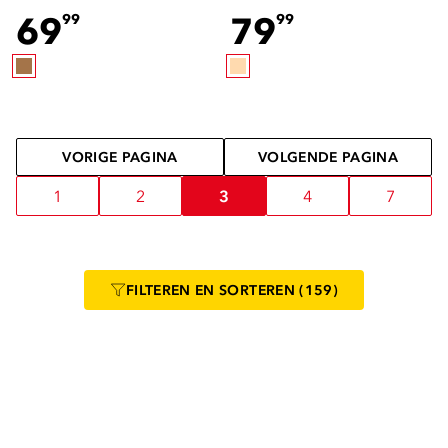
beige
69
79
99
99
VORIGE PAGINA
VOLGENDE PAGINA
1
2
3
4
7
FILTEREN
EN SORTEREN
(159)