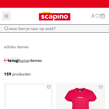
SALE: LAATSTE KANS!
TOT 70% KORTING OP SALE
SHOP NIEUW
Home
adidas dames
terug
home
dames
/
159
producten