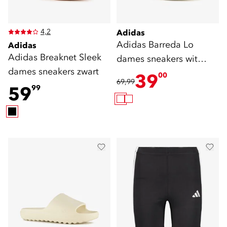
4,2
Adidas
Adidas Barreda Lo
Adidas
Adidas Breaknet Sleek
dames sneakers wit
dames sneakers zwart
zilver
39
00
69,99
59
99