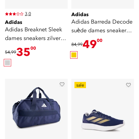
3,0
Adidas
Adidas Barreda Decode
Adidas
Adidas Breaknet Sleek
suède dames sneakers
dames sneakers zilver
geel
49
00
84,99
zwart
35
00
54,99
sale