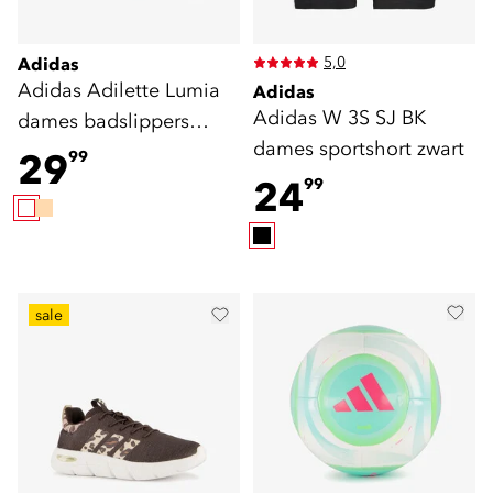
5,0
Adidas
Adidas Adilette Lumia
Adidas
Adidas W 3S SJ BK
dames badslippers
dames sportshort zwart
creme
29
99
24
99
sale