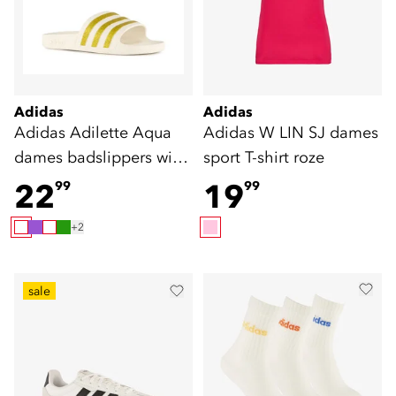
Adidas
Adidas
Adidas Adilette Aqua
Adidas W LIN SJ dames
dames badslippers wit
sport T-shirt roze
goud
22
19
99
99
+2
sale