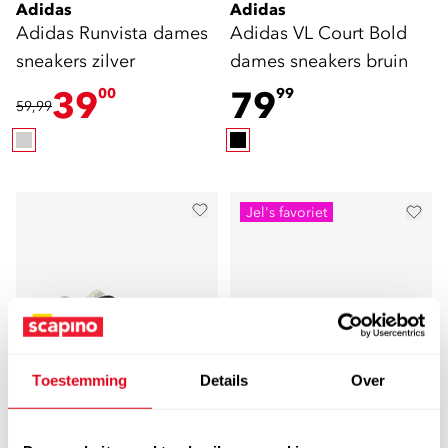
Adidas
Adidas
Adidas Runvista dames
Adidas VL Court Bold
sneakers zilver
dames sneakers bruin
39
79
00
99
59,99
Jel's favoriet
Toestemming
Details
Over
Adidas
Adidas