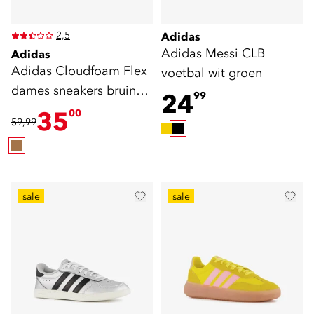
2,5
Adidas
Adidas Messi CLB
Adidas
Adidas Cloudfoam Flex
voetbal wit groen
dames sneakers bruin
24
99
wit
35
00
59,99
sale
sale