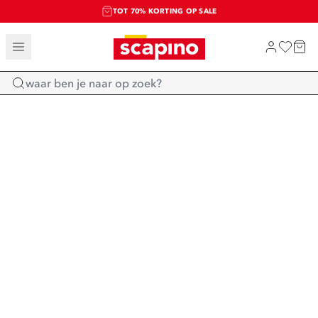
TOT 70% KORTING OP SALE
SALE: LAATSTE KANS!
SHOP NIEUW
Home