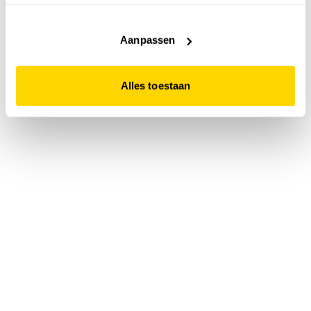
accepteert. Dit doe je door op "Alles toestaan" te klikken.
Liever geen cookies? Hou er dan rekening mee dat de
website niet optimaal functioneert.
Aanpassen
Alles toestaan