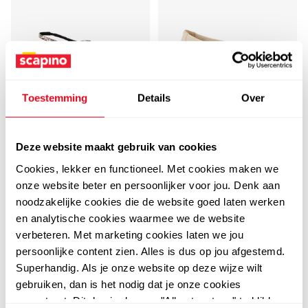
Toestemming
Details
Over
4,6
Tamaris
Tamaris dames
Marco Tozzi
Marco Tozzi dames
ballerina's beige goud
Deze website maakt gebruik van cookies
slingbacks met
39
99
Cookies, lekker en functioneel. Met cookies maken we
slangenprint
29
00
onze website beter en persoonlijker voor jou. Denk aan
49,99
noodzakelijke cookies die de website goed laten werken
en analytische cookies waarmee we de website
verbeteren. Met marketing cookies laten we jou
persoonlijke content zien. Alles is dus op jou afgestemd.
leer
Superhandig. Als je onze website op deze wijze wilt
gebruiken, dan is het nodig dat je onze cookies
accepteert. Dit doe je door op "Alles toestaan" te klikken.