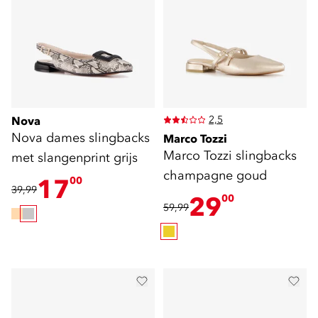
2,5
Nova
Nova dames slingbacks
Marco Tozzi
Marco Tozzi slingbacks
met slangenprint grijs
champagne goud
17
00
39,99
29
00
59,99