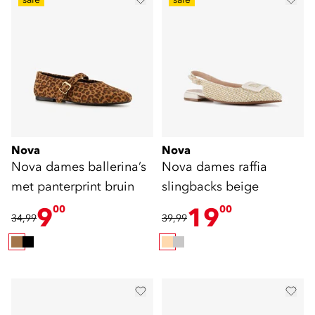
Nova
Nova
Nova dames ballerina’s
Nova dames raffia
met panterprint bruin
slingbacks beige
9
19
00
00
34,99
39,99