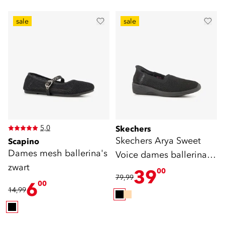
sale
sale
5,0
Skechers
Skechers Arya Sweet
Scapino
Dames mesh ballerina's
Voice dames ballerina
zwart
zwart
39
00
79,99
6
00
14,99