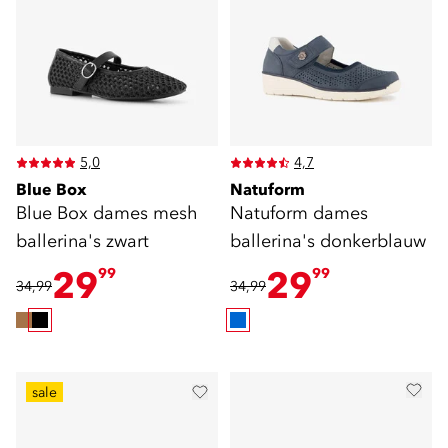
5,0
4,7
Blue Box
Natuform
Blue Box dames mesh
Natuform dames
ballerina's zwart
ballerina's donkerblauw
29
29
99
99
34,99
34,99
sale