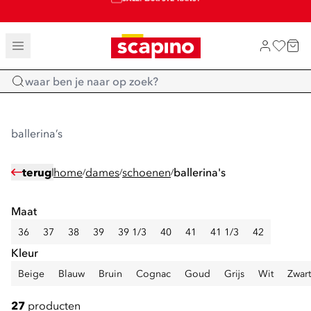
SALE: LAATSTE KANS!
TOT 70% KORTING OP SALE
SHOP NIEUW
Home
ballerina’s
terug
home
dames
schoenen
ballerina's
/
/
/
Maat
36
37
38
39
39 1/3
40
41
41 1/3
42
Kleur
Beige
Blauw
Bruin
Cognac
Goud
Grijs
Wit
Zwart
27
producten