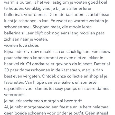
warm is buiten, is het wel lastig om je voeten goed koel
te houden. Gelukkig vind je bij ons allerlei leren
ballerina’s voor dames. Dit materiaal ademt, zodat frisse
lucht je schoenen in kan. En zweet en warmte verlaten je
schoenen snel. Shoppen maar, die mooie leren
ballerina’s! Leer blijft ook nog eens lang mooi en past
zich aan naar je voeten.
women love shoes
Bijna iedere vrouw maakt zich er schuldig aan. Een nieuw
paar schoenen kopen omdat ze even niet zo lekker in
haar vel zit. Of omdat ze er gewoon zin in heeft. Dat er al
20 paar
damesschoenen
in de kast staan, mag je dan
best even vergeten. Ontdek onze collectie en shop al je
favorieten. Van hippe
damessneakers
en zomerse
espadrilles
voor dames tot sexy
pumps
en stoere dames
veterboots
.
je ballerinaschoenen
morgen al bezorgd
*
Ai, je hebt morgenavond een feestje en je hebt helemaal
geen goede schoenen voor onder je outfit. Geen stress!