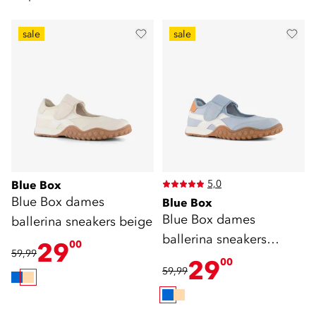
sale
sale
5,0
Blue Box
Blue Box dames
Blue Box
Blue Box dames
ballerina sneakers beige
ballerina sneakers
29
00
59,99
lichtblauw
29
00
59,99