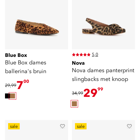
5,0
Blue Box
Blue Box dames
Nova
Nova dames panterprint
ballerina's bruin
slingbacks met knoop
7
00
29,99
29
99
34,99
sale
sale