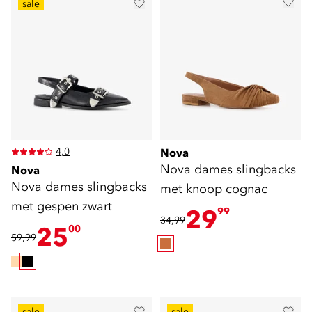
sale
4,0
Nova
Nova dames slingbacks
Nova
Nova dames slingbacks
met knoop cognac
met gespen zwart
29
99
34,99
25
00
59,99
sale
sale