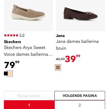
5,0
Jana
Jana dames ballerina
Skechers
Skechers Arya Sweet
bruin
Voice dames ballerina
39
99
49,99
beige
79
99
Vorige pagina
VOLGENDE PAGINA
1
2