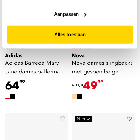
Liever geen cookies? Hou er dan rekening mee dat de
website niet optimaal functioneert.
Aanpassen
Alles toestaan
4,5
3,5
Adidas
Nova
Adidas Barreda Mary
Nova dames slingbacks
Jane dames ballerina
met gespen beige
sneakers zwart
64
49
99
99
59,99
Nieuw