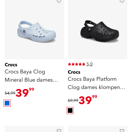
5,0
Crocs
Crocs Baya Clog
Crocs
Crocs Baya Platform
Mineral Blue dames
Clog dames klompen
klompen blauw
39
99
54,99
zwart
39
99
59,99