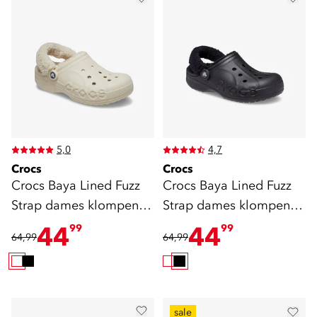
5,0
4,7
Crocs
Crocs
Crocs Baya Lined Fuzz
Crocs Baya Lined Fuzz
Strap dames klompen
Strap dames klompen
wit
zwart
44
44
99
99
64,99
64,99
sale