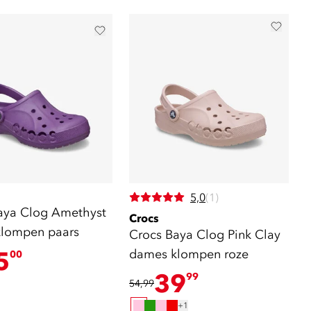
5,0
(1)
aya Clog Amethyst
Crocs
lompen paars
Crocs Baya Clog Pink Clay
5
dames klompen roze
00
39
99
54,99
+1