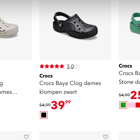
Crocs
)
5,0
(2)
Crocs B
Crocs
Stone d
g
Crocs Baya Clog dames
groen
ames
klompen zwart
2
54,99
39
99
54,99