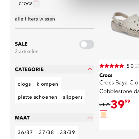
crocs
alle filters wissen
SALE
2 artikelen
5,0
(2
CATEGORIE
Crocs
Crocs Baya Clo
clogs
klompen
Cobblestone d
platte schoenen
slippers
klompen beige
39
99
54,99
MAAT
36/37
37/38
38/39