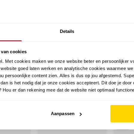
SALE: LAATSTE KANS!
Details
outdoor
zomer
merken
folder
sale
 van cookies
el. Met cookies maken we onze website beter en persoonlijker v
e website goed laten werken en analytische cookies waarmee we
u persoonlijke content zien. Alles is dus op jou afgestemd. Supe
 dan is het nodig dat je onze cookies accepteert. Dit doe je door 
? Hou er dan rekening mee dat de website niet optimaal functione
Aanpassen
sale