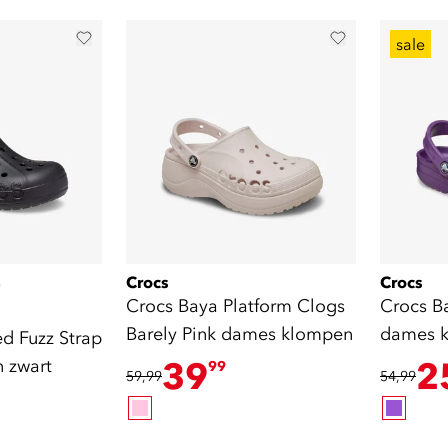
sale
Crocs
Crocs
)
Crocs Baya Platform Clogs
Crocs B
Barely Pink dames klompen
dames k
d Fuzz Strap
 zwart
39
2
99
59,99
54,99