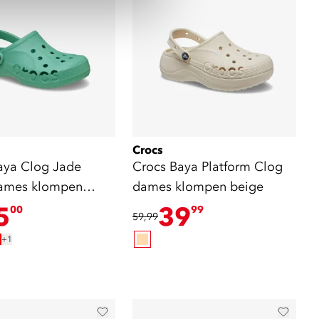
Crocs
aya Clog Jade
Crocs Baya Platform Clog
ames klompen
dames klompen beige
5
39
00
99
59,99
+1