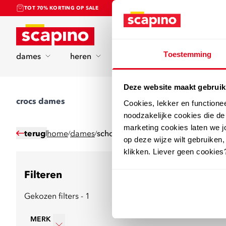
TOT 70% KORTING OP SALE
Home
Toestemming
dames
heren
kinderen
sport
Deze website maakt gebruik
crocs dames
Cookies, lekker en functione
noodzakelijke cookies die d
marketing cookies laten we jo
terug
home
dames
schoenen
/
/
op deze wijze wilt gebruiken,
klikken. Liever geen cookies
Filteren
16
producten
Gekozen filters - 1
MERK