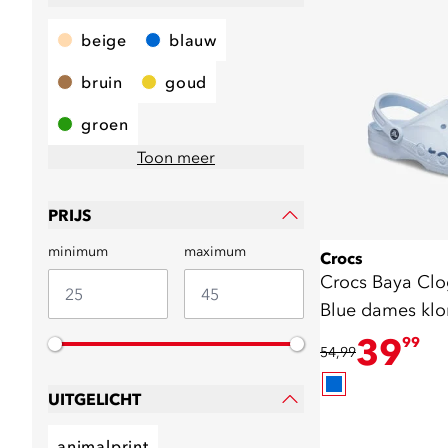
beige
blauw
bruin
goud
groen
Toon meer
PRIJS
minimum
maximum
Crocs
Crocs Baya Clo
Blue dames kl
39
99
54,99
UITGELICHT
animalprint