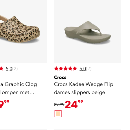
5,0
(2)
5,0
(2)
Crocs
ya Graphic Clog
Crocs Kadee Wedge Flip
klompen met
dames slippers beige
int
9
24
99
99
29,99