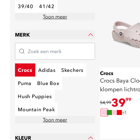
39/40
41/42
Toon meer
MERK
Crocs
Adidas
Skechers
Crocs
Crocs Baya Cl
Puma
Blue Box
klompen lichtr
Hush Puppies
39
99
54,99
Mountain Peak
+1
Toon meer
KLEUR