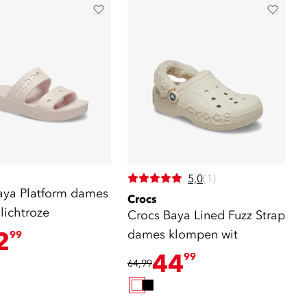
5,0
(1)
aya Platform dames
Crocs
 lichtroze
Crocs Baya Lined Fuzz Strap
2
dames klompen wit
99
44
99
64,99