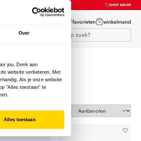
SHOP NIEUW
mijn account
favorieten
winkelmand
Over
oor jou. Denk aan
 de website verbeteren. Met
rhandig. Als je onze website
op "Alles toestaan" te
ert.
Sorteer op
Alles toestaan