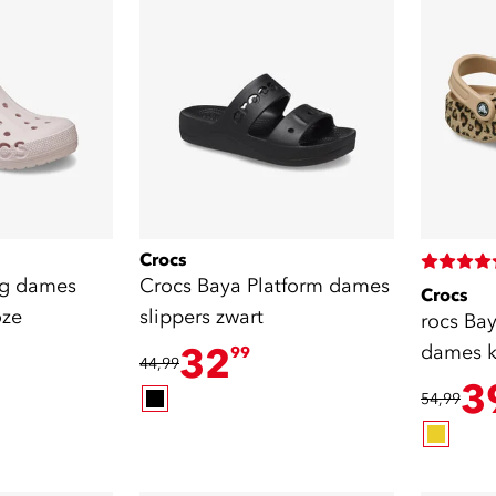
Crocs
og dames
Crocs Baya Platform dames
Crocs
oze
slippers zwart
rocs Ba
32
dames 
99
44,99
panterpr
3
54,99