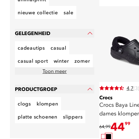
nieuwe collectie
sale
GELEGENHEID
cadeautips
casual
casual sport
winter
zomer
Toon meer
4,7
(3
PRODUCTGROEP
Crocs
clogs
klompen
Crocs Baya Line
dames klompen
platte schoenen
slippers
44
99
64,99