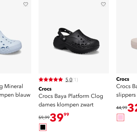
Crocs
5,0
(1)
g Mineral
Crocs B
Crocs
ompen blauw
slippers
Crocs Baya Platform Clog
dames klompen zwart
3
44,99
39
99
59,99