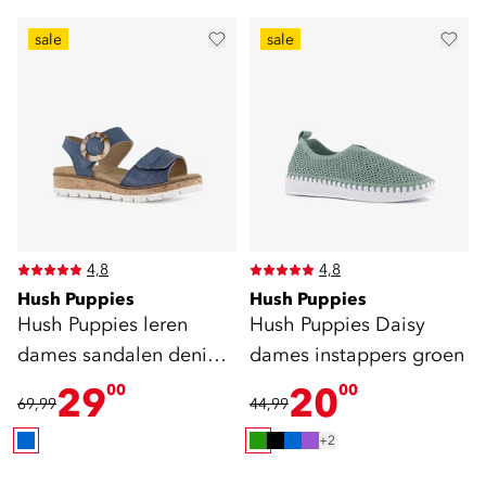
sale
sale
4,8
4,8
Hush Puppies
Hush Puppies
Hush Puppies leren
Hush Puppies Daisy
dames sandalen denim
dames instappers groen
blauw
29
20
00
00
69,99
44,99
+2