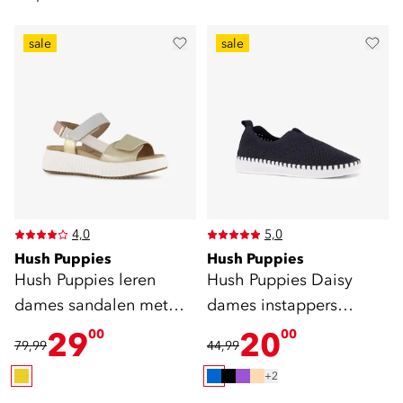
sale
sale
4,0
5,0
Hush Puppies
Hush Puppies
Hush Puppies leren
Hush Puppies Daisy
dames sandalen met
dames instappers
plateauzool goud
donkerblauw
29
20
00
00
79,99
44,99
+2