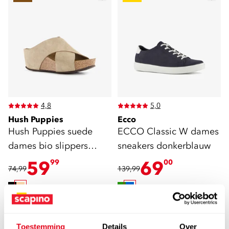
4,8
5,0
Hush Puppies
Ecco
Hush Puppies suede
ECCO Classic W dames
dames bio slippers
sneakers donkerblauw
beige
59
69
99
00
74,99
139,99
sale
Toestemming
Details
Over