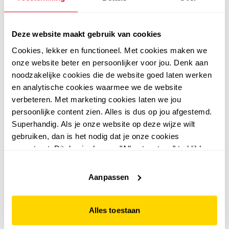
Deze website maakt gebruik van cookies
Cookies, lekker en functioneel. Met cookies maken we
onze website beter en persoonlijker voor jou. Denk aan
noodzakelijke cookies die de website goed laten werken
en analytische cookies waarmee we de website
verbeteren. Met marketing cookies laten we jou
5,0
5,0
persoonlijke content zien. Alles is dus op jou afgestemd.
Ecco
Hush Puppies
Superhandig. Als je onze website op deze wijze wilt
ECCO Gruuv Lite W
Hush Puppies dames
gebruiken, dan is het nodig dat je onze cookies
Limestone leren dames
bio slippers champagne
accepteert. Dit doe je door op "Alles toestaan" te klikken.
sneakers blauw
59
39
00
99
Liever geen cookies? Hou er dan rekening mee dat de
99,99
44,99
website niet optimaal functioneert.
Aanpassen
Alles toestaan
sale