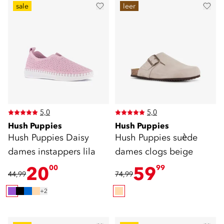
sale
leer
5,0
5,0
Hush Puppies
Hush Puppies
Hush Puppies Daisy
Hush Puppies suède
dames instappers lila
dames clogs beige
20
59
00
99
44,99
74,99
+2