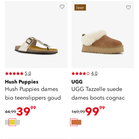
leer
5,0
4,0
Hush Puppies
UGG
Hush Puppies dames
UGG Tazzelle suede
bio teenslippers goud
dames boots cognac
39
99
99
99
44,99
169,99