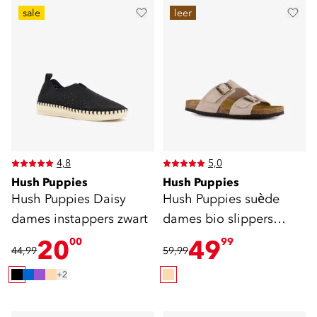
sale
leer
4,8
5,0
Hush Puppies
Hush Puppies
Hush Puppies Daisy
Hush Puppies suède
dames instappers zwart
dames bio slippers
beige
20
49
00
99
44,99
59,99
+2