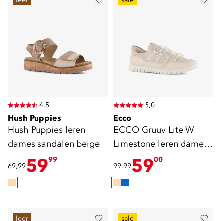
leer
sale
4,5
5,0
Hush Puppies
Ecco
Hush Puppies leren
ECCO Gruuv Lite W
dames sandalen beige
Limestone leren dames
sneakers beige
59
59
99
00
69,99
99,99
leer
sale