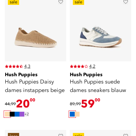
sale
sale
4,3
4,2
Hush Puppies
Hush Puppies
Hush Puppies Daisy
Hush Puppies suede
dames instappers beige
dames sneakers blauw
20
59
00
00
44,99
89,99
+2