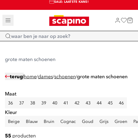
SALE: LAATSTE KANS!
TOT 70% KORTING OP SALE
SHOP NIEUW
Home
grote maten schoenen
terug
home
dames
schoenen
grote maten schoenen
/
/
/
Maat
36
37
38
39
40
41
42
43
44
45
46
Kleur
Beige
Blauw
Bruin
Cognac
Goud
Grijs
Groen
Pa
55
producten