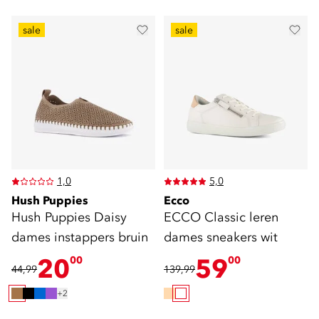
sale
sale
1,0
5,0
Hush Puppies
Ecco
Hush Puppies Daisy
ECCO Classic leren
dames instappers bruin
dames sneakers wit
20
59
00
00
44,99
139,99
+2