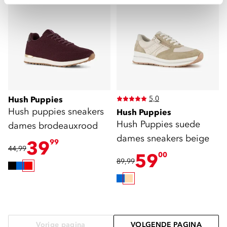
5,0
Hush Puppies
Hush puppies sneakers
Hush Puppies
Hush Puppies suede
dames brodeauxrood
dames sneakers beige
39
99
44,99
59
00
89,99
Vorige pagina
VOLGENDE PAGINA