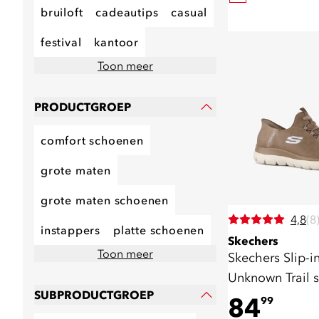
bruiloft
cadeautips
casual
festival
kantoor
Toon meer
PRODUCTGROEP
comfort schoenen
grote maten
grote maten schoenen
4,8
(8
instappers
platte schoenen
Skechers
Toon meer
Skechers Slip-i
Unknown Trail 
SUBPRODUCTGROEP
bruin
84
99