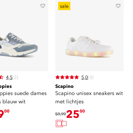
sale
4,5
(2)
5,0
(3)
ppies
Scapino
ppies suede dames
Scapino unisex sneakers wit
s blauw wit
met lichtjes
9
25
00
00
59,99