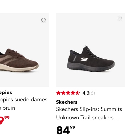
ppies
4,3
(6)
ppies suede dames
Skechers
 bruin
Skechers Slip-ins: Summits
9
Unknown Trail sneakers
99
zwart
84
99