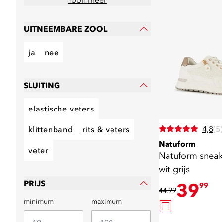
Toon meer
UITNEEMBARE ZOOL
ja
nee
SLUITING
elastische veters
4,8
(5
klittenband
rits & veters
Natuform
veter
Natuform snea
wit grijs
PRIJS
39
99
44,99
minimum
maximum