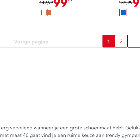
99
9
149,99
139,99
1
2
Vorige pagina
 erg vervelend wanneer je een grote schoenmaat hebt. Gelukk
n met maat 46 gaat vind je een ruime keuze aan trendy gympen