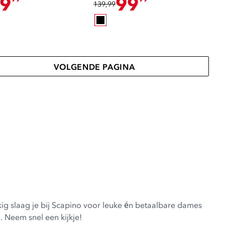
9
99
139,99
VOLGENDE PAGINA
ig slaag je bij Scapino voor leuke én betaalbare dames
. Neem snel een kijkje!