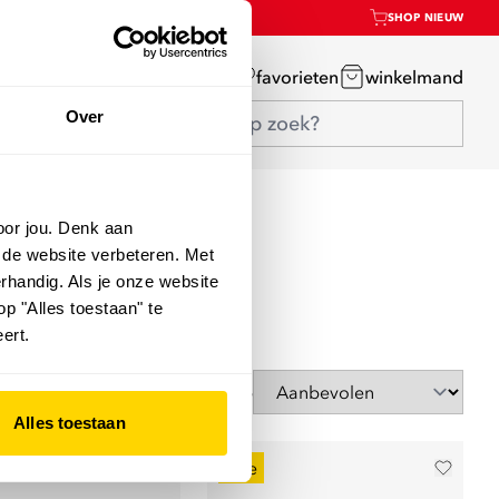
SHOP NIEUW
mijn account
favorieten
winkelmand
Over
oor jou. Denk aan
 de website verbeteren. Met
rhandig. Als je onze website
op "Alles toestaan" te
ert.
Sorteer op
Alles toestaan
sale