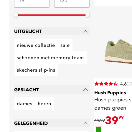
UITGELICHT
nieuwe collectie
sale
schoenen met memory foam
skechers slip-ins
4,6
(2
GESLACHT
Hush Puppies
Hush puppies s
dames
heren
dames groen
39
99
44,99
GELEGENHEID