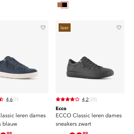
leer
4,6
(7)
4,2
(20)
Ecco
assic leren dames
ECCO Classic leren dames
s blauw
sneakers zwart
99
99