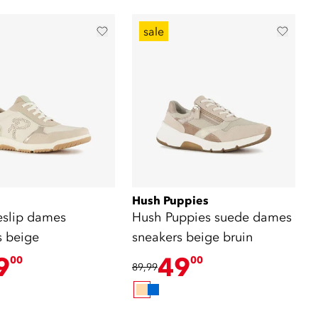
sale
Hush Puppies
eslip dames
Hush Puppies suede dames
s beige
sneakers beige bruin
9
49
00
00
89,99