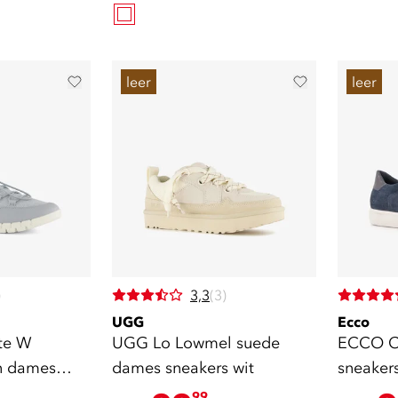
leer
leer
)
3,3
(3)
UGG
Ecco
te W
UGG Lo Lowmel suede
ECCO Cl
n dames
dames sneakers wit
sneaker
99