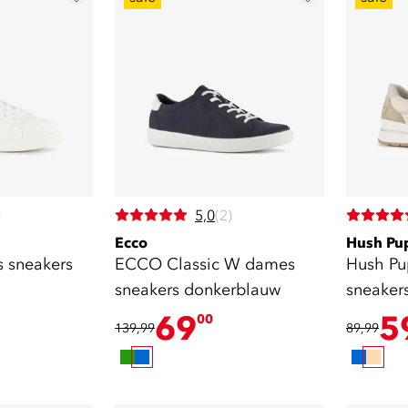
)
5,0
(2)
Ecco
Hush Pu
 sneakers
ECCO Classic W dames
Hush Pu
sneakers donkerblauw
sneaker
69
5
00
139,99
89,99