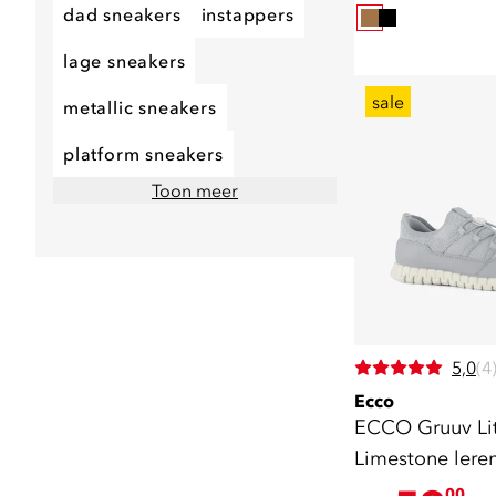
dad sneakers
instappers
lage sneakers
sale
metallic sneakers
platform sneakers
Toon meer
5,0
(4
Ecco
ECCO Gruuv Li
Limestone lere
sneakers blauw
00