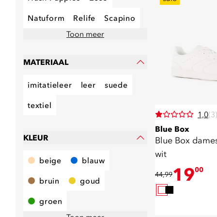
Natuform
Relife
Scapino
Toon meer
MATERIAAL
imitatieleer
leer
suede
textiel
1,0
(3
Blue Box
KLEUR
Blue Box dames
wit
beige
blauw
19
00
44,99
bruin
goud
groen