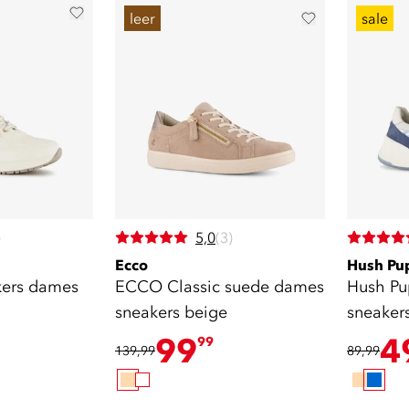
leer
sale
)
5,0
(3)
Ecco
Hush Pu
kers dames
ECCO Classic suede dames
Hush Pu
sneakers beige
sneaker
99
4
99
139,99
89,99