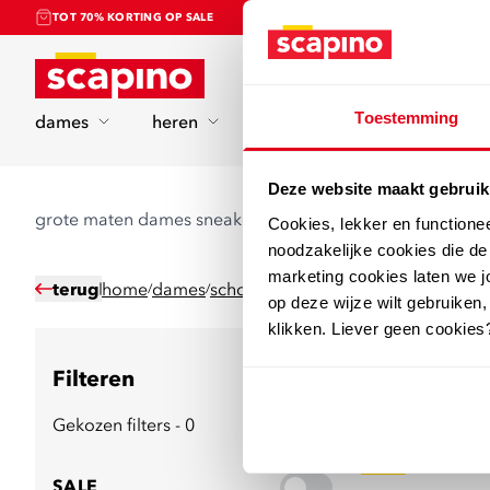
TOT 70% KORTING OP SALE
Home
Toestemming
dames
heren
kinderen
sport
Deze website maakt gebruik
grote maten dames sneakers
Cookies, lekker en functione
noodzakelijke cookies die d
marketing cookies laten we jo
terug
home
dames
schoenen
grote maten schoenen
l
/
/
/
/
op deze wijze wilt gebruiken,
klikken. Liever geen cookies
Filteren
30
producten
Gekozen filters - 0
sale
SALE