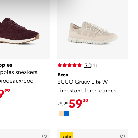
ppies
5,0
(1)
ppies sneakers
Ecco
brodeauxrood
ECCO Gruuv Lite W
9
Limestone leren dames
99
sneakers beige
59
00
99,99
sale