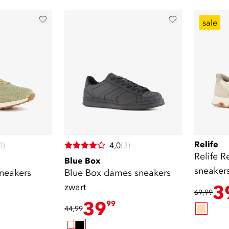
sale
Relife
0)
4,0
(3)
Relife R
Blue Box
sneaker
neakers
Blue Box dames sneakers
zwart
3
69,99
39
99
44,99