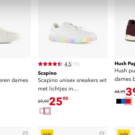
Hush Pu
)
4,5
(19)
Hush pu
Scapino
dames 
leren dames
Scapino unisex sneakers wit
met lichtjes in
3
44,99
regenboogkleuren
25
00
59,99
sale
sale