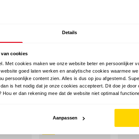
SALE: LAATSTE KANS!
Details
outdoor
zomer
merken
folder
sale
 van cookies
el. Met cookies maken we onze website beter en persoonlijker v
e website goed laten werken en analytische cookies waarmee we
u persoonlijke content zien. Alles is dus op jou afgestemd. Supe
age sneakers
 dan is het nodig dat je onze cookies accepteert. Dit doe je door 
? Hou er dan rekening mee dat de website niet optimaal functione
Aanpassen
sale