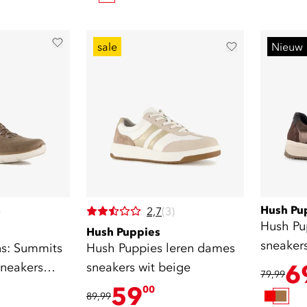
sale
Nieuw
Hush Pu
)
2,7
(3)
Hush Pu
Hush Puppies
sneakers
ns: Summits
Hush Puppies leren dames
sneakers
sneakers wit beige
6
79,99
59
00
89,99