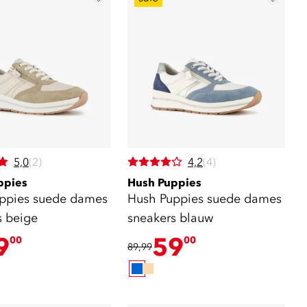
5,0
(2)
4,2
(4)
ppies
Hush Puppies
ppies suede dames
Hush Puppies suede dames
s beige
sneakers blauw
9
59
00
00
89,99