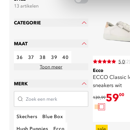
13 artikelen
CATEGORIE
MAAT
36
37
38
39
40
5,0
(2
Toon meer
Ecco
ECCO Classic 
MERK
sneakers wit
59
00
139,99
Skechers
Blue Box
Hush Puppies
Ecco
sale