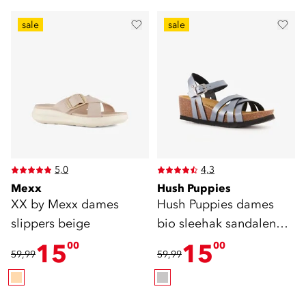
sale
sale
5,0
4,3
Mexx
Hush Puppies
XX by Mexx dames
Hush Puppies dames
slippers beige
bio sleehak sandalen
grijs
15
15
00
00
59,99
59,99