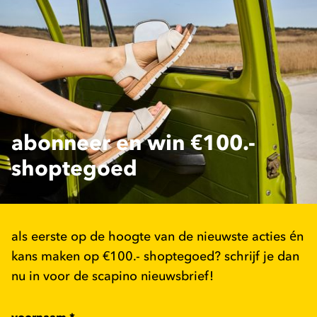
abonneer en win €100.-
shoptegoed
als eerste op de hoogte van de nieuwste acties én
kans maken op €100.- shoptegoed? schrijf je dan
nu in voor de scapino nieuwsbrief!
voornaam
*