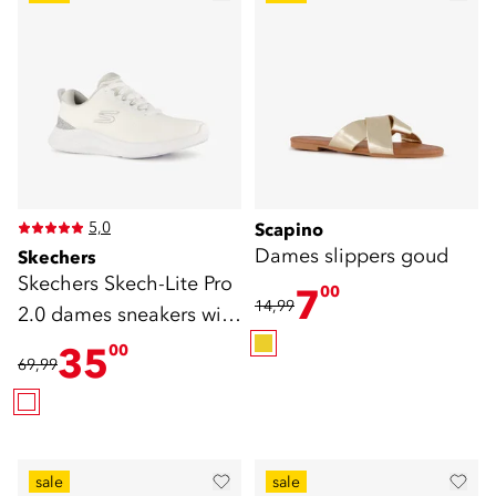
5,0
Scapino
Dames slippers goud
Skechers
Skechers Skech-Lite Pro
7
00
14,99
2.0 dames sneakers wit
grijs
35
00
69,99
sale
sale