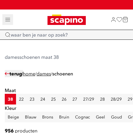
SALE: LAATSTE KANS!
TOT 70% KORTING OP SALE
SHOP NIEUW
Home
damesschoenen maat 38
terug
home
dames
schoenen
/
/
Maat
38
22
23
24
25
26
27
27/29
28
28/29
29
Kleur
Beige
Blauw
Brons
Bruin
Cognac
Geel
Goud
Gr
956
producten