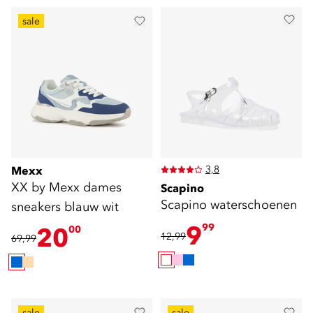
sale
3,8
Mexx
XX by Mexx dames
Scapino
Scapino waterschoenen
sneakers blauw wit
9
99
20
00
12,99
69,99
sale
sale