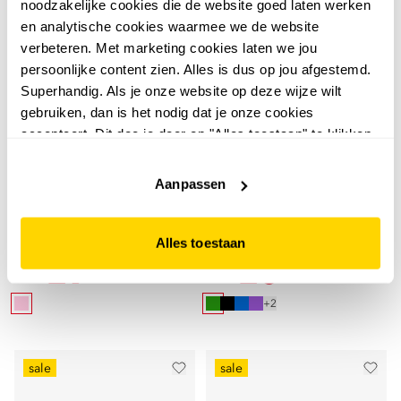
noodzakelijke cookies die de website goed laten werken
en analytische cookies waarmee we de website
verbeteren. Met marketing cookies laten we jou
persoonlijke content zien. Alles is dus op jou afgestemd.
Superhandig. Als je onze website op deze wijze wilt
gebruiken, dan is het nodig dat je onze cookies
accepteert. Dit doe je door op "Alles toestaan" te klikken.
Liever geen cookies? Hou er dan rekening mee dat de
5,0
4,8
website niet optimaal functioneert.
Aanpassen
Adidas
Hush Puppies
Adidas breaknet Sleek
Hush Puppies Daisy
Pulse Magenta dames
dames instappers groen
Alles toestaan
sneakers
29
20
00
00
59,99
44,99
+2
sale
sale