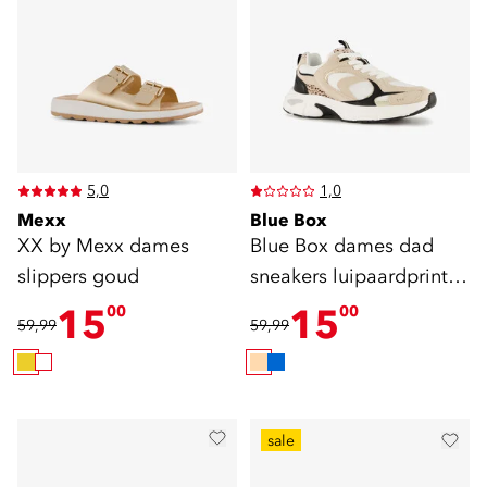
5,0
1,0
Mexx
Blue Box
XX by Mexx dames
Blue Box dames dad
slippers goud
sneakers luipaardprint
beige
15
15
00
00
59,99
59,99
sale