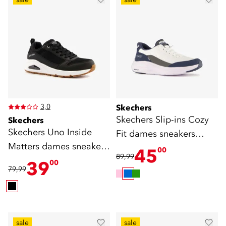
3,0
Skechers
Skechers Slip-ins Cozy
Skechers
Skechers Uno Inside
Fit dames sneakers
Matters dames sneakers
blauw wit
45
00
89,99
zwart
39
00
79,99
sale
sale