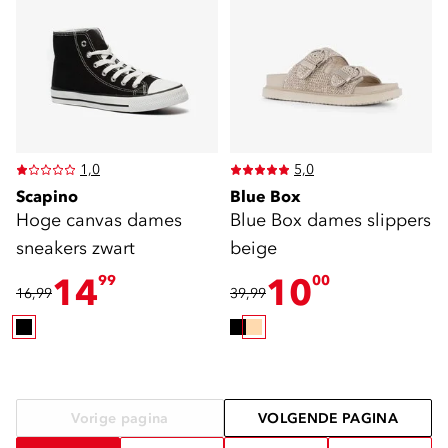
1,0
5,0
Scapino
Blue Box
Hoge canvas dames
Blue Box dames slippers
sneakers zwart
beige
14
10
99
00
16,99
39,99
Vorige pagina
VOLGENDE PAGINA