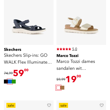
5,0
Skechers
Skechers Slip-ins: GO
Marco Tozzi
Marco Tozzi dames
WALK Flex Illuminate
sandalen wit
sandalen blauw
59
00
74,99
champagne
19
00
59,99
sale
sale