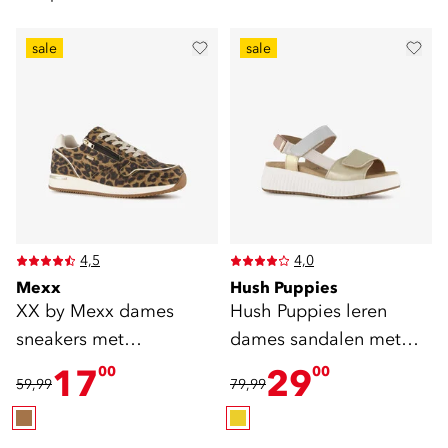
sale
sale
4,5
4,0
Mexx
Hush Puppies
XX by Mexx dames
Hush Puppies leren
sneakers met
dames sandalen met
panterprint bruin
plateauzool goud
17
29
00
00
59,99
79,99