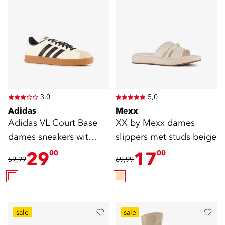
3,0
5,0
Adidas
Mexx
Adidas VL Court Base
XX by Mexx dames
dames sneakers wit
slippers met studs beige
zwart
29
17
00
00
59,99
69,99
sale
sale