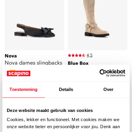
4,5
Nova
Nova dames slingbacks
Blue Box
Blue Box hoge dames
met strik zwart
boots beige
17
00
39,99
17
00
Toestemming
Details
Over
69,99
Deze website maakt gebruik van cookies
Cookies, lekker en functioneel. Met cookies maken we
sale
sale
onze website beter en persoonlijker voor jou. Denk aan