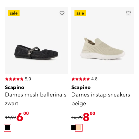
sale
sale
5,0
4,8
Scapino
Scapino
Dames mesh ballerina's
Dames instap sneakers
zwart
beige
6
8
00
00
14,99
16,99