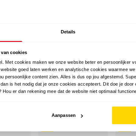
SALE: LAATSTE KANS!
Details
outdoor
zomer
merken
folder
sale
 van cookies
el. Met cookies maken we onze website beter en persoonlijker v
e website goed laten werken en analytische cookies waarmee we
u persoonlijke content zien. Alles is dus op jou afgestemd. Supe
 dan is het nodig dat je onze cookies accepteert. Dit doe je door 
? Hou er dan rekening mee dat de website niet optimaal functione
Aanpassen
sale
sale