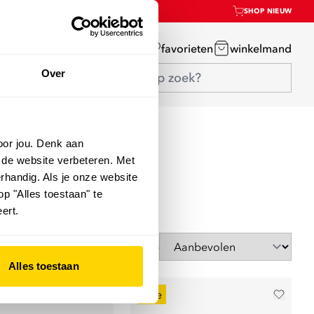
SHOP NIEUW
mijn account
favorieten
winkelmand
Over
oor jou. Denk aan
 de website verbeteren. Met
rhandig. Als je onze website
op "Alles toestaan" te
ert.
Sorteer op
Alles toestaan
sale