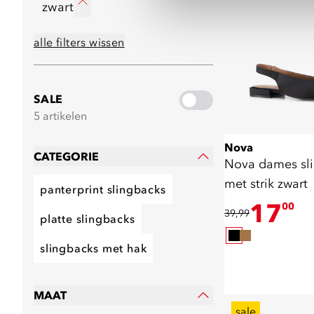
zwart
alle filters wissen
SALE
5 artikelen
Nova
CATEGORIE
Nova dames sl
met strik zwart
panterprint slingbacks
17
00
39,99
platte slingbacks
slingbacks met hak
MAAT
sale