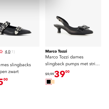
Marco Tozzi
4,0
(1)
Marco Tozzi dames
slingback pumps met strik
mes slingbacks
zwart
pen zwart
39
00
59,99
5
00