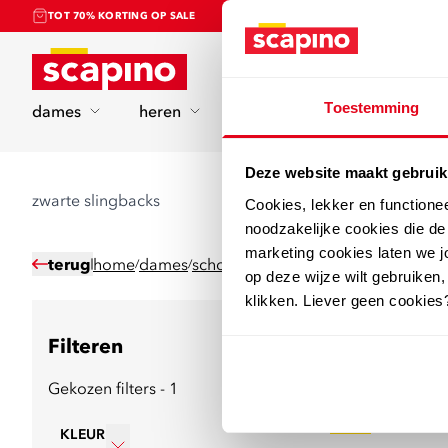
TOT 70% KORTING OP SALE
Home
Toestemming
dames
heren
kinderen
sport
Deze website maakt gebruik
zwarte slingbacks
Cookies, lekker en functione
noodzakelijke cookies die d
marketing cookies laten we jo
terug
home
dames
schoenen
slingbacks
/
/
/
op deze wijze wilt gebruiken,
klikken. Liever geen cookies
Filteren
7
producten
Gekozen filters - 1
sale
KLEUR