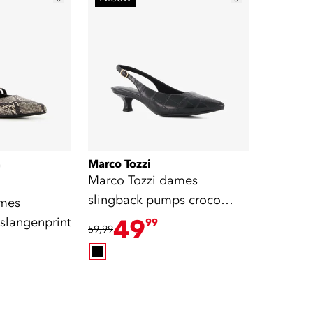
Marco Tozzi
)
Marco Tozzi dames
slingback pumps croco
ames
print zwart
slangenprint
49
99
59,99