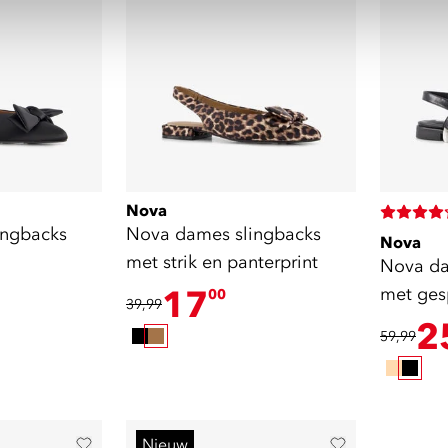
Nova
ingbacks
Nova dames slingbacks
Nova
met strik en panterprint
Nova da
17
met ges
00
39,99
2
59,99
Nieuw