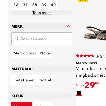
36
37
38
39
40
Toon meer
MERK
Marco Tozzi
Nova
4,6
(5
Marco Tozzi
Marco Tozzi d
MATERIAAL
slingbacks met 
imitatieleer
textiel
29
00
49,99
KLEUR