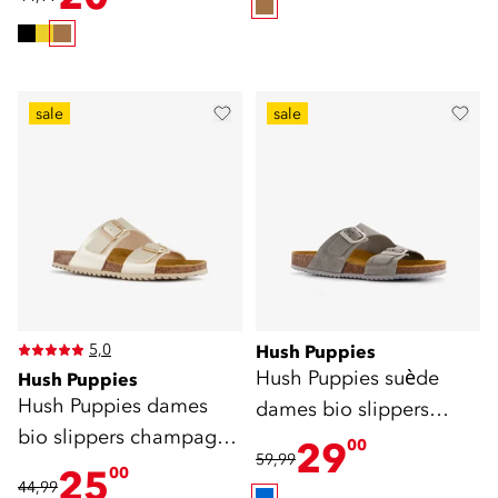
sale
sale
5,0
Hush Puppies
Hush Puppies suède
Hush Puppies
Hush Puppies dames
dames bio slippers
bio slippers champagne
grijsblauw
29
00
59,99
goud
25
00
44,99