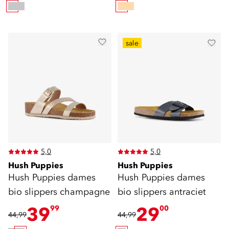
sale
5,0
5,0
Hush Puppies
Hush Puppies
Hush Puppies dames
Hush Puppies dames
bio slippers champagne
bio slippers antraciet
39
29
99
00
44,99
44,99