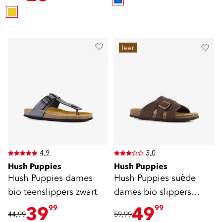
leer
4,9
3,0
Hush Puppies
Hush Puppies
Hush Puppies dames
Hush Puppies suède
bio teenslippers zwart
dames bio slippers
bruin
39
49
99
99
44,99
59,99