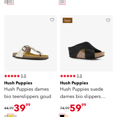
leer
5,0
5,0
Hush Puppies
Hush Puppies
Hush Puppies dames
Hush Puppies suede
bio teenslippers goud
dames bio slippers
zwart
39
59
99
99
44,99
74,99