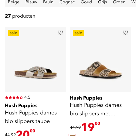
Beige
Blauw
Bruin
Cognac
Goud
Grijs
Groen
Wi
27
producten
sale
sale
4,5
Hush Puppies
Hush Puppies dames
Hush Puppies
Hush Puppies dames
bio slippers met
bio slippers taupe
panterprint bruin
19
00
44,99
20
00
44,99