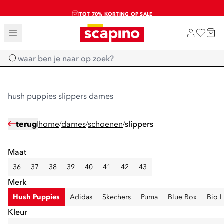
SALE: LAATSTE KANS!
TOT 70% KORTING OP SALE
SHOP NIEUW
Home
hush puppies slippers dames
terug
home
dames
schoenen
slippers
/
/
/
Maat
36
37
38
39
40
41
42
43
Merk
Hush Puppies
Adidas
Skechers
Puma
Blue Box
Bio L
Kleur