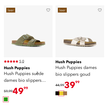
leer
leer
5,0
Hush Puppies
Hush Puppies dames
Hush Puppies
Hush Puppies suède
bio slippers goud
dames bio slippers
39
99
44,99
groen
49
99
59,99