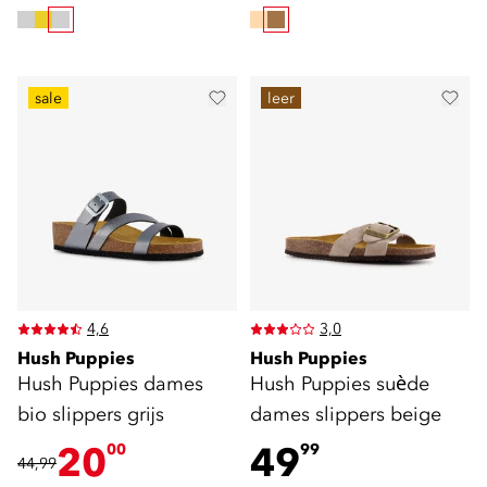
sale
leer
4,6
3,0
Hush Puppies
Hush Puppies
Hush Puppies dames
Hush Puppies suède
bio slippers grijs
dames slippers beige
20
49
00
99
44,99