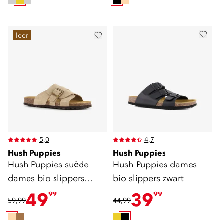
leer
5,0
4,7
Hush Puppies
Hush Puppies
Hush Puppies suède
Hush Puppies dames
dames bio slippers
bio slippers zwart
beige
49
39
99
99
59,99
44,99