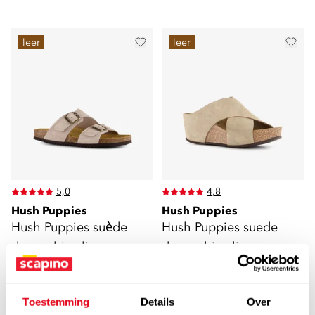
leer
leer
5,0
4,8
Hush Puppies
Hush Puppies
Hush Puppies suède
Hush Puppies suede
dames bio slippers
dames bio slippers
beige
beige
49
59
99
99
59,99
74,99
Toestemming
Details
Over