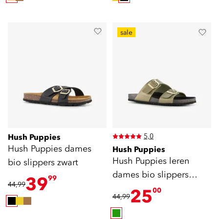
sale
5,0
Hush Puppies
Hush Puppies dames
Hush Puppies
Hush Puppies leren
bio slippers zwart
dames bio slippers
39
99
44,99
groen
25
00
44,99