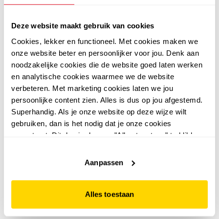
Deze website maakt gebruik van cookies
Cookies, lekker en functioneel. Met cookies maken we
onze website beter en persoonlijker voor jou. Denk aan
noodzakelijke cookies die de website goed laten werken
en analytische cookies waarmee we de website
verbeteren. Met marketing cookies laten we jou
persoonlijke content zien. Alles is dus op jou afgestemd.
Superhandig. Als je onze website op deze wijze wilt
gebruiken, dan is het nodig dat je onze cookies
4,8
Hush Puppies
accepteert. Dit doe je door op "Alles toestaan" te klikken.
Hush Puppies dames
Hush Puppies
Liever geen cookies? Hou er dan rekening mee dat de
Hush Puppies dames
bio slippers champagne
website niet optimaal functioneert.
Aanpassen
bio slippers met
goud
39
99
44,99
panterprint beige
44
99
49,99
Alles toestaan