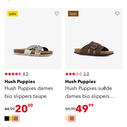
sale
leer
4,5
3,0
Hush Puppies
Hush Puppies
Hush Puppies dames
Hush Puppies suède
bio slippers taupe
dames bio slippers
bruin
20
49
00
99
44,99
59,99