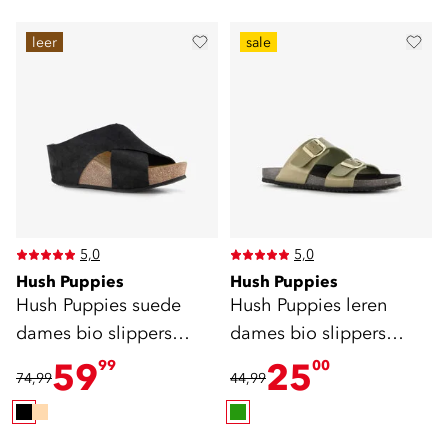
leer
sale
5,0
5,0
Hush Puppies
Hush Puppies
Hush Puppies suede
Hush Puppies leren
dames bio slippers
dames bio slippers
zwart
groen
59
25
99
00
74,99
44,99