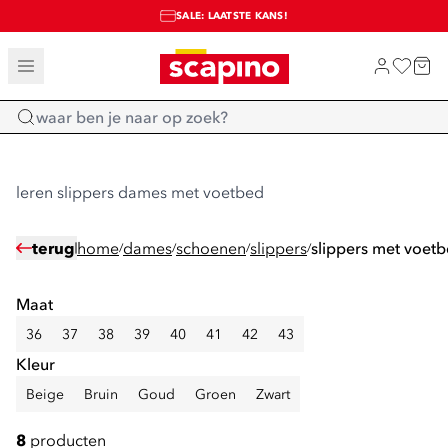
SALE: LAATSTE KANS!
TOT 70% KORTING OP SALE
SHOP NIEUW
Home
leren slippers dames met voetbed
terug
home
dames
schoenen
slippers
slippers met voet
/
/
/
/
Maat
36
37
38
39
40
41
42
43
Kleur
Beige
Bruin
Goud
Groen
Zwart
8
producten