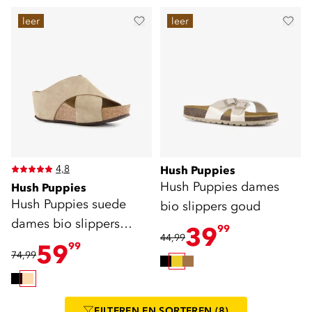
leer
leer
4,8
Hush Puppies
Hush Puppies dames
Hush Puppies
Hush Puppies suede
bio slippers goud
dames bio slippers
39
99
44,99
beige
59
99
74,99
FILTEREN
EN SORTEREN
(8)