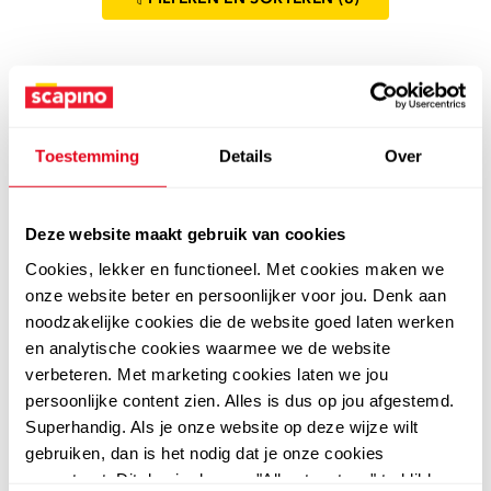
Toestemming
Details
Over
Leren slippers voor dames met een voetbed zijn een
Deze website maakt gebruik van cookies
uitstekende keuze voor wie waarde hecht aan kwaliteit
Cookies, lekker en functioneel. Met cookies maken we
en ondersteuning tijdens het lopen. Deze slippers
onze website beter en persoonlijker voor jou. Denk aan
combineren het natuurlijke ademende vermogen van
noodzakelijke cookies die de website goed laten werken
leer met de ergonomische voordelen van een gevormd
en analytische cookies waarmee we de website
voetbed, wat resulteert in een aangename ervaring voor
verbeteren. Met marketing cookies laten we jou
je voeten. Het voetbed zorgt ervoor dat je voet in de
persoonlijke content zien. Alles is dus op jou afgestemd.
juiste positie blijft, wat vermoeidheid vermindert en
Superhandig. Als je onze website op deze wijze wilt
bijdraagt aan een betere houding. Deze slippers zijn
gebruiken, dan is het nodig dat je onze cookies
ideaal voor dagelijks gebruik, of je nu een wandeling
accepteert. Dit doe je door op "Alles toestaan" te klikken.
maakt of gewoon thuis ontspant. Dankzij het gebruik van