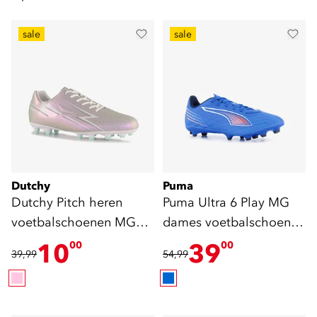
sale
sale
Dutchy
Puma
Dutchy Pitch heren
Puma Ultra 6 Play MG
voetbalschoenen MG
dames voetbalschoenen
roze wit
blauw
10
39
00
00
39,99
54,99