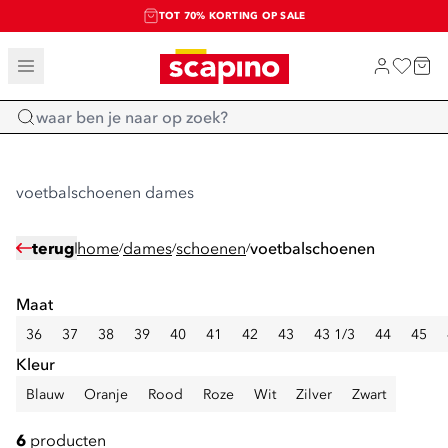
TOT 70% KORTING OP SALE
SALE: LAATSTE KANS!
SHOP NIEUW
Home
voetbalschoenen dames
terug
home
dames
schoenen
voetbalschoenen
/
/
/
Maat
36
37
38
39
40
41
42
43
43 1/3
44
45
Kleur
Blauw
Oranje
Rood
Roze
Wit
Zilver
Zwart
6
producten