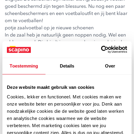
goed beschermd zijn tegen blessures. Nu nog een paar
scheenbeschermers
en een voetbaloutfit en jij bent klaar
om te voetballen!
potje zaalvoetbal op je nieuwe schoenen
In de zaal heb je natuurlijk geen noppen nodig. Wel een
rubberen zool. Die biedt je een goede grip, zodat je de
tegenstander in no time voorbijrent. Links, rechts, links.
Niemand kan jou bijhouden. Welke dames
zaalvoetbalschoenen passen het best bij jou? We hebben
Toestemming
Details
Over
ze in verschillende kleuren en van verschillende merken.
voetbalschoenen voor dames van nike, puma, adidas en
dutchy
Deze website maakt gebruik van cookies
Bij ons heb je heel wat te kiezen. Zo hebben we
Cookies, lekker en functioneel. Met cookies maken we
verschillende merken. Ga jij voor iconische Nike
onze website beter en persoonlijker voor jou. Denk aan
voetbalschoenen, herkenbare Adidasjes, flitsende Puma’s
noodzakelijke cookies die de website goed laten werken
of een extra voordelig model van Dutchy? You’re a
en analytische cookies waarmee we de website
winner met onze dames voetbalschoenen!
verbeteren. Met marketing cookies laten we jou
shop je hele schoenencollectie bij scapino
persoonlijke content zien. Alles is dus op jou afgestemd.