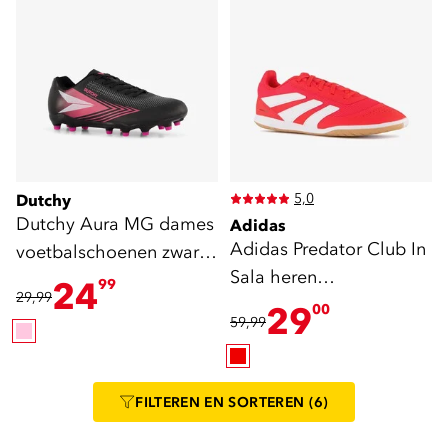
5,0
Dutchy
Dutchy Aura MG dames
Adidas
Adidas Predator Club In
voetbalschoenen zwart
Sala heren
roze
24
99
29,99
zaalschoenen rood
29
00
59,99
FILTEREN
EN SORTEREN
(6)