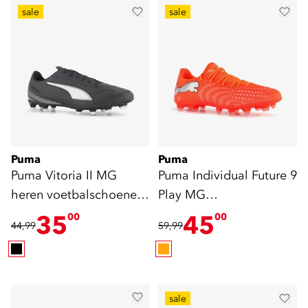
sale
sale
Puma
Puma
Puma Vitoria II MG
Puma Individual Future 9
heren voetbalschoenen
Play MG
zwart
voetbalschoenen oranje
35
45
00
00
44,99
59,99
sale