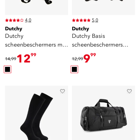
4,0
5,0
Dutchy
Dutchy
Dutchy
Dutchy Basis
scheenbeschermers met
scheenbeschermers
enkelbescherming
zwart
12
9
99
99
14,99
12,99