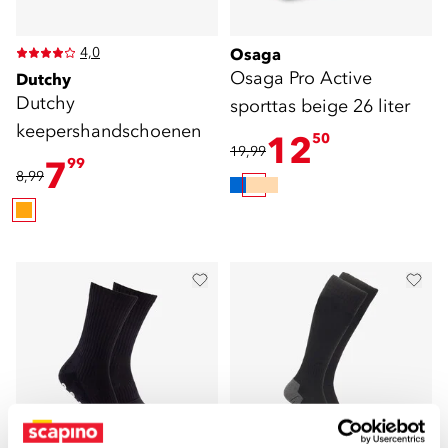
4,0
Osaga
Osaga Pro Active
Dutchy
Dutchy
sporttas beige 26 liter
keepershandschoenen
12
50
19,99
7
99
8,99