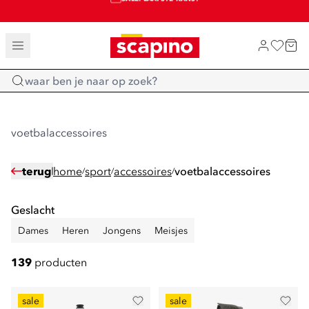
SALE: LAATSTE KANS!
TOT 70% KORTING OP SALE
SHOP NIEUW
Home
voetbalaccessoires
terug
home
sport
accessoires
voetbalaccessoires
/
/
/
Geslacht
Dames
Heren
Jongens
Meisjes
139
producten
sale
sale