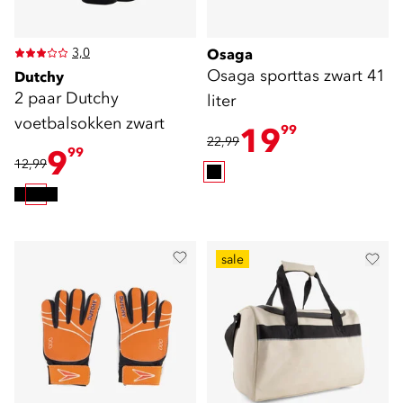
3,0
Osaga
Osaga sporttas zwart 41
Dutchy
2 paar Dutchy
liter
voetbalsokken zwart
19
99
22,99
9
99
12,99
sale