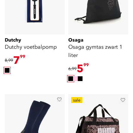
Dutchy
Osaga
Dutchy voetbalpomp
Osaga gymtas zwart 1
liter
7
99
8,99
5
99
6,99
sale