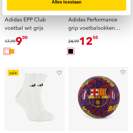
Alles toestaan
Adidas
Adidas
Adidas EPP Club
Adidas Performance
voetbal wit grijs
grip voetbalsokken
zwart
9
12
00
50
17,99
24,99
sale