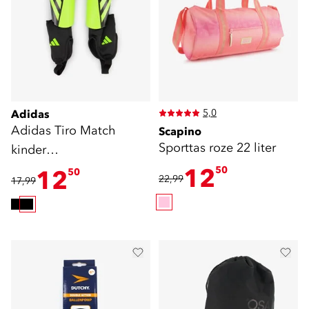
5,0
Adidas
Adidas Tiro Match
Scapino
Sporttas roze 22 liter
kinder
scheenbeschermers
12
50
12
50
22,99
17,99
zwart goud