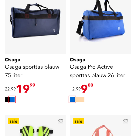
Osaga
Osaga
Osaga sporttas blauw
Osaga Pro Active
75 liter
sporttas blauw 26 liter
19
9
99
00
22,99
12,99
sale
sale