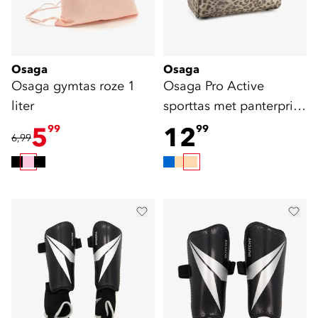
Osaga
Osaga
Osaga gymtas roze 1
Osaga Pro Active
liter
sporttas met panterprint
26 liter
5
12
99
99
6,99