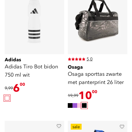
5,0
Adidas
Adidas Tiro Bot bidon
Osaga
Osaga sporttas zwarte
750 ml wit
met panterprint 26 liter
6
00
9,99
10
00
19,99
sale