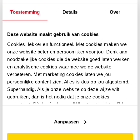
Toestemming
Details
Over
3,2
Dutchy
2 paar Dutchy
Dutchy Pro
Dutchy Pro
gripsokken zwart
Deze website maakt gebruik van cookies
voetbalsokken zwart
9
99
Cookies, lekker en functioneel. Met cookies maken we
12,99
8
99
onze website beter en persoonlijker voor jou. Denk aan
9,99
noodzakelijke cookies die de website goed laten werken
en analytische cookies waarmee we de website
verbeteren. Met marketing cookies laten we jou
persoonlijke content zien. Alles is dus op jou afgestemd.
sale
sale
Superhandig. Als je onze website op deze wijze wilt
gebruiken, dan is het nodig dat je onze cookies
accepteert. Dit doe je door op "Alles toestaan" te klikken.
Liever geen cookies? Hou er dan rekening mee dat de
website niet optimaal functioneert.
Aanpassen