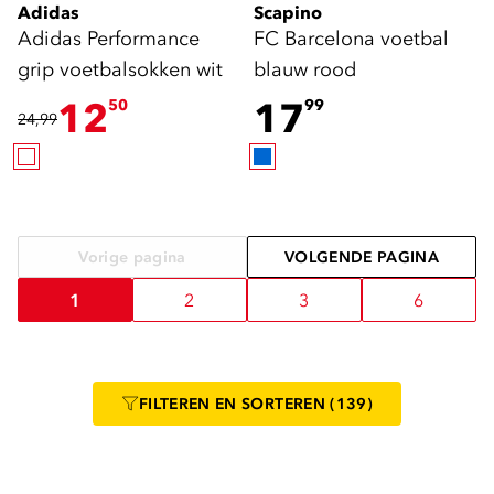
Adidas
Scapino
Adidas Performance
FC Barcelona voetbal
grip voetbalsokken wit
blauw rood
12
17
50
99
24,99
Vorige pagina
VOLGENDE PAGINA
1
2
3
6
FILTEREN
EN SORTEREN
(139)