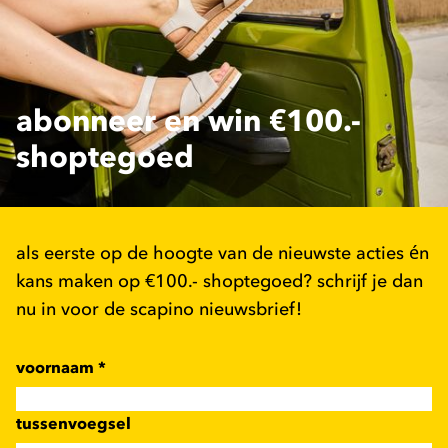
abonneer en win €100.-
shoptegoed
als eerste op de hoogte van de nieuwste acties én
kans maken op €100.- shoptegoed? schrijf je dan
nu in voor de scapino nieuwsbrief!
voornaam
*
tussenvoegsel