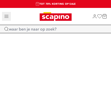
TOT 70% KORTING OP SALE
SALE: LAATSTE KANS!
SHOP NIEUW
Home