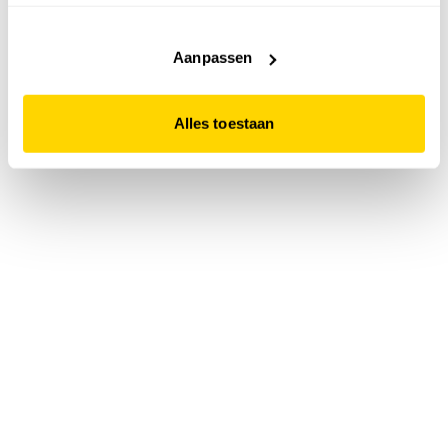
accepteert. Dit doe je door op "Alles toestaan" te klikken.
Liever geen cookies? Hou er dan rekening mee dat de
website niet optimaal functioneert.
Aanpassen
Alles toestaan