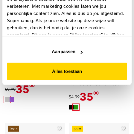
verbeteren. Met marketing cookies laten we jou
persoonlijke content zien. Alles is dus op jou afgestemd.
Superhandig. Als je onze website op deze wijze wilt
gebruiken, dan is het nodig dat je onze cookies
accepteert. Dit doe je door op "Alles toestaan" te klikken.
Liever geen cookies? Hou er dan rekening mee dat de
website niet optimaal functioneert.
Aanpassen
5,0
Mountain Peak
Mountain Peak dames
Mountain Peak
Alles toestaan
Mountain Peak dames
wandelschoenen grijs
wandelschoenen cat. A
cat. A B
35
00
59,99
B groen
35
00
54,99
leer
sale