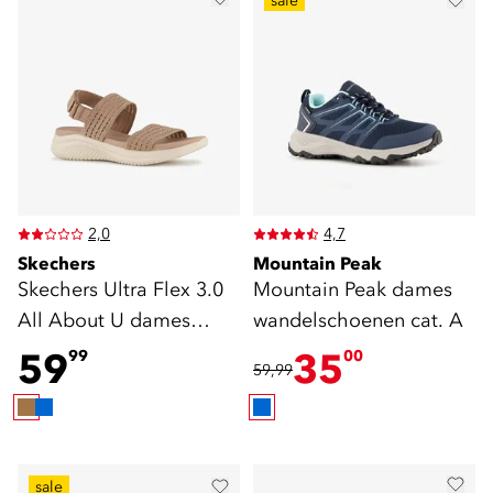
sale
2,0
4,7
Skechers
Mountain Peak
Skechers Ultra Flex 3.0
Mountain Peak dames
All About U dames
wandelschoenen cat. A
sandalen bruin
59
35
99
00
59,99
sale