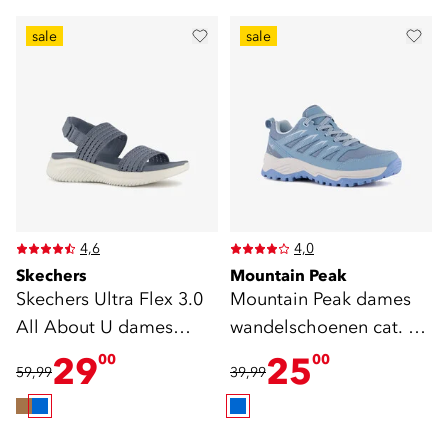
sale
sale
4,6
4,0
Skechers
Mountain Peak
Skechers Ultra Flex 3.0
Mountain Peak dames
All About U dames
wandelschoenen cat. A
sandalen blauw
lichtblauw
29
25
00
00
59,99
39,99