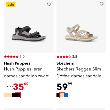
sale
5,0
3,8
Hush Puppies
Skechers
Hush Puppies leren
Skechers Reggae Slim
dames sandalen zwart
Coffee dames sandalen
beige
35
59
00
99
79,99