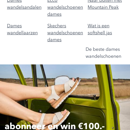
Dames
Ecco
Naar buiten met
wandelsandalen
wandelschoenen
Mountain Peak
dames
Dames
Skechers
Wat is een
wandellaarzen
wandelschoenen
softshell jas
dames
De beste dames
wandelschoenen
abonneer en win €100.-