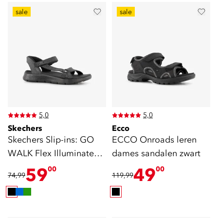
sale
sale
5,0
5,0
Skechers
Ecco
Skechers Slip-ins: GO
ECCO Onroads leren
WALK Flex Illuminate
dames sandalen zwart
sandalen zwart
59
49
00
00
74,99
119,99