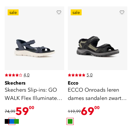
sale
sale
4,0
5,0
Skechers
Ecco
Skechers Slip-ins: GO
ECCO Onroads leren
WALK Flex Illuminate
dames sandalen zwart
sandalen blauw
groen
59
69
00
00
74,99
119,99