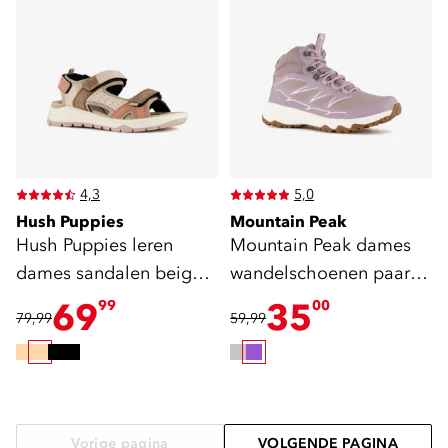
4,3
5,0
Hush Puppies
Mountain Peak
Hush Puppies leren
Mountain Peak dames
dames sandalen beige
wandelschoenen paars
roze
cat. A B
69
35
99
00
79,99
59,99
Vorige pagina
VOLGENDE PAGINA