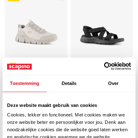
3,0
3,0
Skechers
Skechers
Skechers Slip-ins:
Skechers Slip-ins: GO
Toestemming
Details
Over
Summits AT dames
WALK Flex dames
wandelsneakers beige
sandalen zwart
49
69
00
99
69,99
Deze website maakt gebruik van cookies
Cookies, lekker en functioneel. Met cookies maken we
onze website beter en persoonlijker voor jou. Denk aan
noodzakelijke cookies die de website goed laten werken
sale
sale
en analytische cookies waarmee we de website