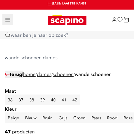
SALE: LAATSTE KANS!
TOT 70% KORTING OP SALE
SHOP NIEUW
Home
wandelschoenen dames
terug
home
dames
schoenen
wandelschoenen
/
/
/
Maat
36
37
38
39
40
41
42
Kleur
Beige
Blauw
Bruin
Grijs
Groen
Paars
Rood
Roze
47
producten