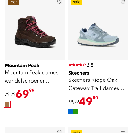
leer
sale
3,5
Mountain Peak
Mountain Peak dames
Skechers
Skechers Ridge Oak
wandelschoenen
Gateway Trail dames
categorie B
69
99
79,99
sneakers cat. A
49
00
69,99