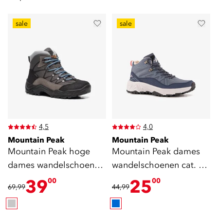
sale
sale
4,5
4,0
Mountain Peak
Mountain Peak
Mountain Peak hoge
Mountain Peak dames
dames wandelschoenen
wandelschoenen cat. A
cat. B
B blauw
39
25
00
00
69,99
44,99