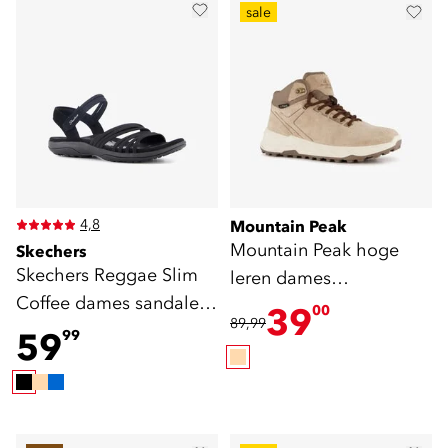
sale
4,8
Mountain Peak
Mountain Peak hoge
Skechers
Skechers Reggae Slim
leren dames
Coffee dames sandalen
wandelschoenen cat. B
39
00
89,99
zwart
59
99