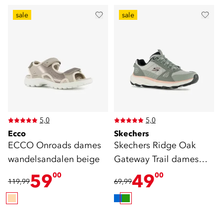
sale
sale
5,0
5,0
Ecco
Skechers
ECCO Onroads dames
Skechers Ridge Oak
wandelsandalen beige
Gateway Trail dames
sneakers cat. A
59
49
00
00
119,99
69,99