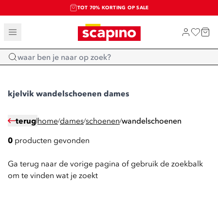
TOT 70% KORTING OP SALE
SALE: LAATSTE KANS!
SHOP NIEUW
Home
kjelvik wandelschoenen dames
terug
home
dames
schoenen
wandelschoenen
/
/
/
0
producten gevonden
Ga terug naar de vorige pagina of gebruik de zoekbalk
om te vinden wat je zoekt