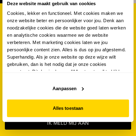
Deze website maakt gebruik van cookies
Cookies, lekker en functioneel. Met cookies maken we
als eerste op de hoogte van de nieuwste acties én
onze website beter en persoonlijker voor jou. Denk aan
kans maken op €100.- shoptegoed? schrijf je dan
noodzakelijke cookies die de website goed laten werken
nu in voor de scapino nieuwsbrief!
en analytische cookies waarmee we de website
verbeteren. Met marketing cookies laten we jou
persoonlijke content zien. Alles is dus op jou afgestemd.
voornaam
*
Superhandig. Als je onze website op deze wijze wilt
gebruiken, dan is het nodig dat je onze cookies
tussenvoegsel
accepteert. Dit doe je door op "Alles toestaan" te klikken.
Liever geen cookies? Hou er dan rekening mee dat de
achternaam
*
website niet optimaal functioneert.
Aanpassen
e-mailadres
*
Alles toestaan
IK MELD MIJ AAN