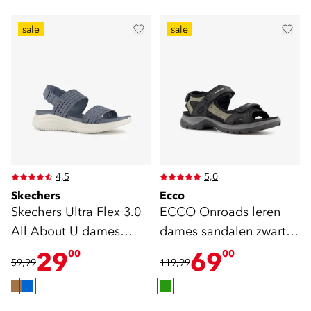
sale
sale
4,5
5,0
Skechers
Ecco
Skechers Ultra Flex 3.0
ECCO Onroads leren
All About U dames
dames sandalen zwart
sandalen blauw
groen
29
69
00
00
59,99
119,99