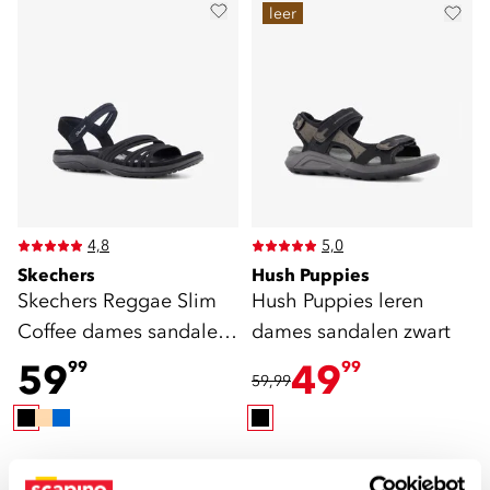
leer
4,8
5,0
Skechers
Hush Puppies
Skechers Reggae Slim
Hush Puppies leren
Coffee dames sandalen
dames sandalen zwart
zwart
59
49
99
99
59,99