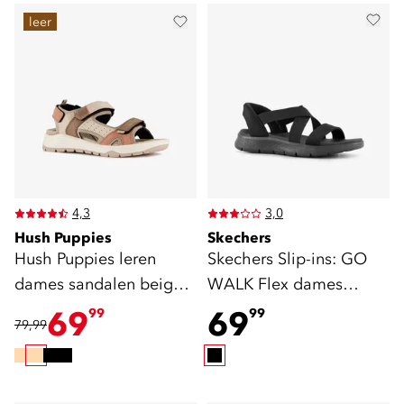
leer
4,3
3,0
Hush Puppies
Skechers
Hush Puppies leren
Skechers Slip-ins: GO
dames sandalen beige
WALK Flex dames
roze
sandalen zwart
69
69
99
99
79,99