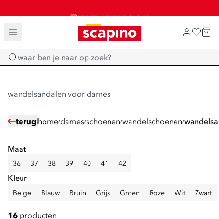
SALE: LAATSTE KANS!
TOT 70% KORTING OP SALE
SHOP NIEUW
Home
wandelsandalen voor dames
terug
home
dames
schoenen
wandelschoenen
wandelsa
/
/
/
/
Maat
36
37
38
39
40
41
42
Kleur
Beige
Blauw
Bruin
Grijs
Groen
Roze
Wit
Zwart
16
producten