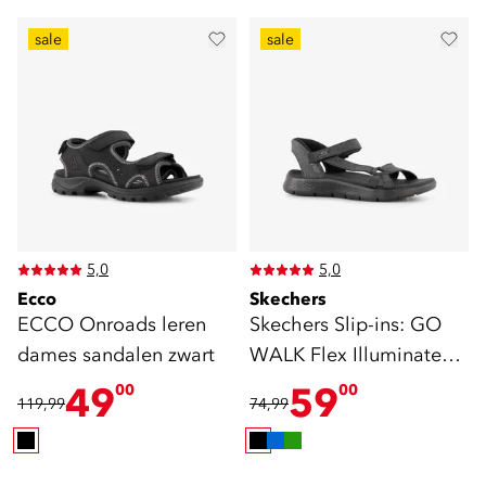
sale
sale
5,0
5,0
Ecco
Skechers
ECCO Onroads leren
Skechers Slip-ins: GO
dames sandalen zwart
WALK Flex Illuminate
sandalen zwart
49
59
00
00
119,99
74,99