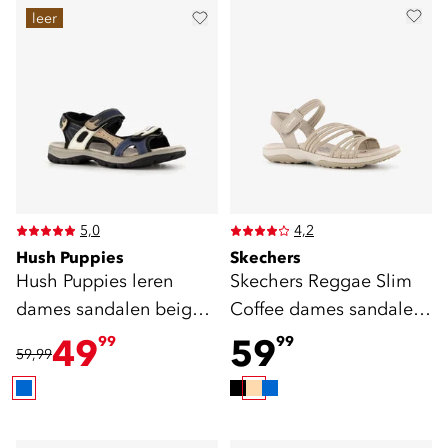
leer
5,0
4,2
Hush Puppies
Skechers
Hush Puppies leren
Skechers Reggae Slim
dames sandalen beige
Coffee dames sandalen
blauw
beige
49
59
99
99
59,99