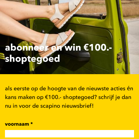
abonneer en win €100.-
shoptegoed
als eerste op de hoogte van de nieuwste acties én
kans maken op €100.- shoptegoed? schrijf je dan
nu in voor de scapino nieuwsbrief!
voornaam
*