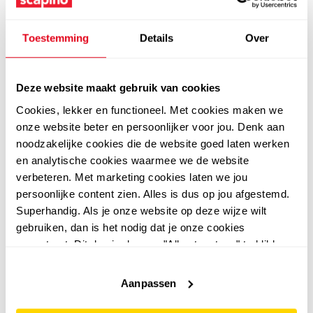
leer
Toestemming
Details
Over
Deze website maakt gebruik van cookies
Cookies, lekker en functioneel. Met cookies maken we
onze website beter en persoonlijker voor jou. Denk aan
noodzakelijke cookies die de website goed laten werken
5,0
4,8
en analytische cookies waarmee we de website
Hush Puppies
Skechers
verbeteren. Met marketing cookies laten we jou
Hush Puppies leren
Skechers Slip-ins: GO
persoonlijke content zien. Alles is dus op jou afgestemd.
dames sandalen blauw
WALK Flex Illuminate
Superhandig. Als je onze website op deze wijze wilt
sandalen groen
gebruiken, dan is het nodig dat je onze cookies
69
74
99
99
79,99
accepteert. Dit doe je door op "Alles toestaan" te klikken.
Liever geen cookies? Hou er dan rekening mee dat de
website niet optimaal functioneert.
Aanpassen
FILTEREN
EN SORTEREN
(16)