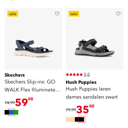
sale
sale
5,0
Skechers
Skechers Slip-ins: GO
Hush Puppies
Hush Puppies leren
WALK Flex Illuminate
dames sandalen zwart
sandalen blauw
59
00
74,99
35
00
79,99