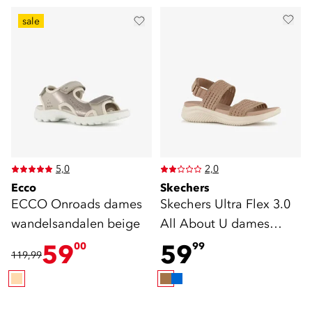
sale
5,0
2,0
Ecco
Skechers
ECCO Onroads dames
Skechers Ultra Flex 3.0
wandelsandalen beige
All About U dames
sandalen bruin
59
59
00
99
119,99