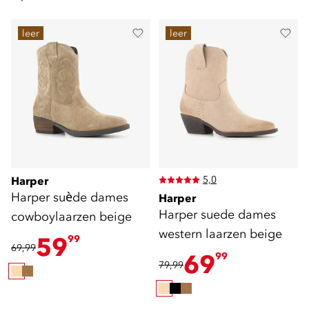
leer
leer
5,0
Harper
Harper suède dames
Harper
Harper suede dames
cowboylaarzen beige
western laarzen beige
59
99
69,99
69
99
79,99