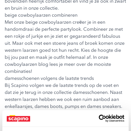
bovendien heerlijk comfortabel en vind je ze ook in zwart
en bruin in onze collectie.
beige cowboylaarzen combineren
Met onze beige cowboylaarzen creëer je in een
handomdraai de perfecte partylook. Combineer ze met
een rokje of jurkje en je ziet er gegarandeerd fabulous
uit. Maar ook met een stoere jeans of broek komen onze
western laarzen goed tot hun recht. Kies de hoogte die
bij jou past en maak je outfit helemaal af. In onze
cowboylaarzen blog
lees je meer over de mooiste
combinaties!
damesschoenen volgens de laatste trends
Bij Scapino volgen we de laatste trends op de voet en
dat zie je terug in onze collectie damesschoenen. Naast
western laarzen hebben we ook een ruim aanbod aan
enkellaarsjes,
dames boots
, pumps en
dames sneakers
.
En het mooie is dat je bij ons altijd tegen een betaalbare
prijs shopt. Bekijk alle
damesschoenen
en kies een paar
wat perfect bij jou past.