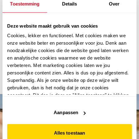
betaal je beige western laarzen binnen 14 dagen
Toestemming
Details
Over
Bestel je beige western laarzen online en betaal pas na
14 dagen met Klarna. Zo heb je alle tijd om te passen en
te kijken of de cowboylaarzen bevallen. En zijn ze toch
Deze website maakt gebruik van cookies
niet helemaal wat je zocht? Dan breng je ze gewoon
Cookies, lekker en functioneel. Met cookies maken we
gratis terug naar onze winkel! Met meer dan 170 filialen
onze website beter en persoonlijker voor jou. Denk aan
zit er altijd wel een Scapino-winkel bij jou in de buurt.
noodzakelijke cookies die de website goed laten werken
beige cowboylaarzen dames online kopen
en analytische cookies waarmee we de website
Ga voor een stoere look met onze beige western laarzen
verbeteren. Met marketing cookies laten we jou
en waan jezelf in het Wilde Westen. Bestel nu online en
persoonlijke content zien. Alles is dus op jou afgestemd.
ontvang jouw cowboylaarzen snel en gemakkelijk thuis.
Superhandig. Als je onze website op deze wijze wilt
Yee-haw!
gebruiken, dan is het nodig dat je onze cookies
accepteert. Dit doe je door op "Alles toestaan" te klikken.
Liever geen cookies? Hou er dan rekening mee dat de
website niet optimaal functioneert.
Aanpassen
Alles toestaan