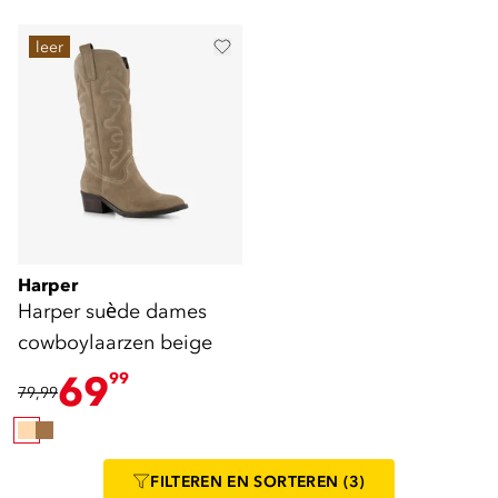
leer
Harper
Harper suède dames
cowboylaarzen beige
69
99
79,99
FILTEREN
EN SORTEREN
(3)