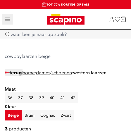
TOT 70% KORTING OP SALE
SALE: LAATSTE KANS!
SHOP NIEUW
Home
cowboylaarzen beige
terug
home
dames
schoenen
western laarzen
/
/
/
Maat
36
37
38
39
40
41
42
Kleur
Beige
Bruin
Cognac
Zwart
3
producten