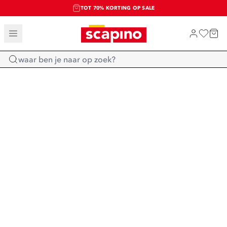
TOT 70% KORTING OP SALE
SALE: LAATSTE KANS!
SHOP NIEUW
Home