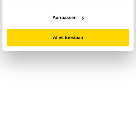
accepteert. Dit doe je door op "Alles toestaan" te klikken.
Liever geen cookies? Hou er dan rekening mee dat de
website niet optimaal functioneert.
Aanpassen
Alles toestaan