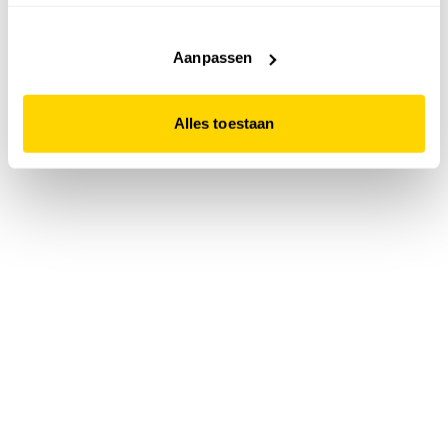
accepteert. Dit doe je door op "Alles toestaan" te klikken.
Liever geen cookies? Hou er dan rekening mee dat de
website niet optimaal functioneert.
Aanpassen
Alles toestaan