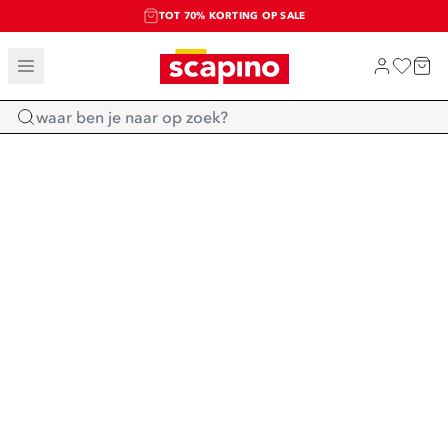
TOT 70% KORTING OP SALE
SALE: LAATSTE KANS!
SHOP NIEUW
Home