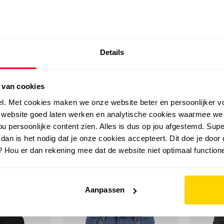
SALE: LAATSTE KANS!
Details
outdoor
zomer
merken
folder
sale
 van cookies
el. Met cookies maken we onze website beter en persoonlijker v
e website goed laten werken en analytische cookies waarmee we
u persoonlijke content zien. Alles is dus op jou afgestemd. Supe
 dan is het nodig dat je onze cookies accepteert. Dit doe je door 
? Hou er dan rekening mee dat de website niet optimaal functione
Aanpassen