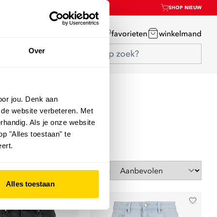
SHOP NIEUW
mijn account
favorieten
winkelmand
Over
oor jou. Denk aan
 de website verbeteren. Met
rhandig. Als je onze website
op "Alles toestaan" te
ert.
Sorteer op
Alles toestaan