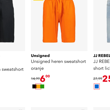
Unsigned
JJ REBE
)
Unsigned heren sweatshort
JJ REBE
oranje
short li
 sweatshort
6
2
00
14,99
27,99