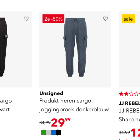
2e -50%
sale
Unsigned
cargo
Produkt heren cargo
JJ REBE
wart
joggingbroek donkerblauw
JJ REBE
29
Sharp h
99
34,99
L32
1
34,99