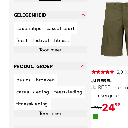
GELEGENHEID
cadeautips
casual sport
feest
festival
fitness
Toon meer
PRODUCTGROEP
5,0
(3
basics
broeken
JJ REBEL
JJ REBEL heren
casual kleding
feestkleding
donkergroen
fitnesskleding
24
99
29,99
Toon meer