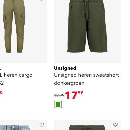
L
Unsigned
L heren cargo
Unsigned heren sweatshort
32
donkergroen
17
0
99
19,99