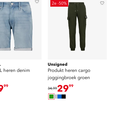
2e -50%
L
Unsigned
L heren denim
Produkt heren cargo
joggingbroek groen
9
29
99
99
34,99