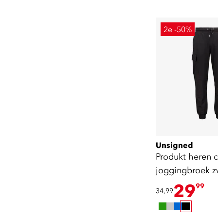
2e -50%
Unsigned
Produkt heren 
joggingbroek z
29
99
34,99