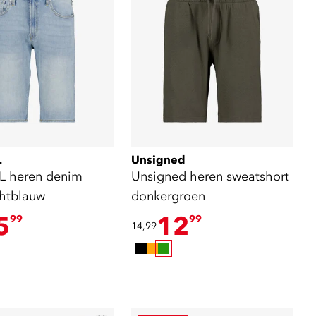
L
Unsigned
L heren denim
Unsigned heren sweatshort
chtblauw
donkergroen
5
12
99
99
14,99