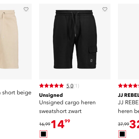
5,0
(1)
 short beige
Unsigned
JJ REBE
Unsigned cargo heren
JJ REBE
sweatshort zwart
heren b
14
3
99
16,99
37,99