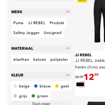
MERK
Puma
JJ REBEL
Produkt
Safety Jogger
Unsigned
MATERIAAL
JJ REBEL
elasthan
katoen
polyester
JJ REBEL Jrebk
heren chino zw
12
50
KLEUR
32,99
beige
blauw
geel
grijs
groen
Toon meer