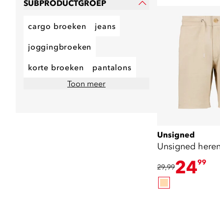
SUBPRODUCTGROEP
cargo broeken
jeans
joggingbroeken
korte broeken
pantalons
Toon meer
Unsigned
Unsigned heren
24
99
29,99