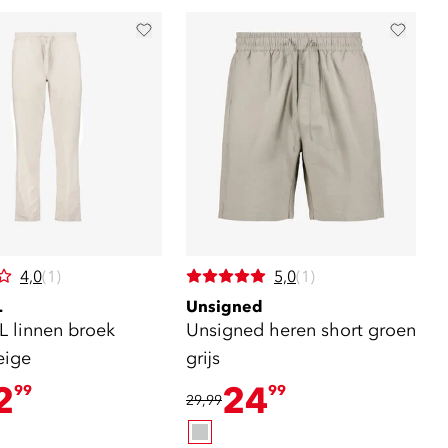
4,0
(1)
5,0
(1)
L
Unsigned
L linnen broek
Unsigned heren short groen
eige
grijs
2
24
99
99
29,99