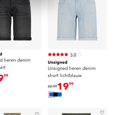
d
5,0
(1)
d heren denim
Unsigned
art
Unsigned heren denim
9
short lichtblauw
99
19
99
22,99