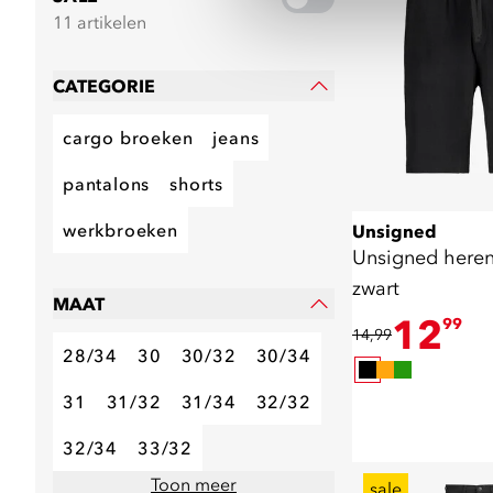
11 artikelen
CATEGORIE
cargo broeken
jeans
pantalons
shorts
werkbroeken
Unsigned
Unsigned heren
zwart
MAAT
12
99
14,99
28/34
30
30/32
30/34
31
31/32
31/34
32/32
32/34
33/32
Toon meer
sale