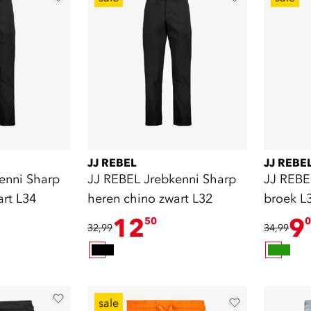
JJ REBEL
JJ REBE
enni Sharp
JJ REBEL Jrebkenni Sharp
JJ REBE
art L34
heren chino zwart L32
broek L
12
9
50
0
32,99
34,99
sale