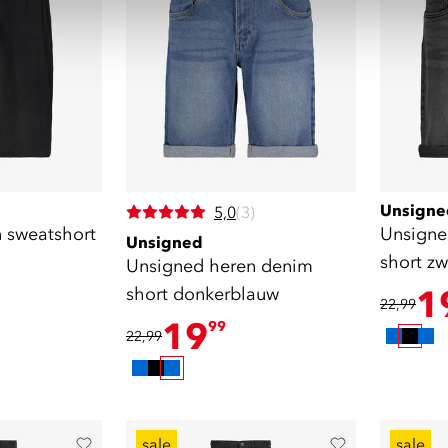
Unsigne
5,0
(3)
 sweatshort
Unsigne
Unsigned
short zw
Unsigned heren denim
short donkerblauw
1
22,99
19
99
22,99
sale
sale