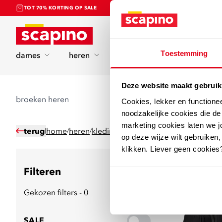
TOT 70% KORTING OP SALE
Home
Toestemming
dames
heren
kinderen
sport
Deze website maakt gebruik
broeken heren
Cookies, lekker en functione
noodzakelijke cookies die d
marketing cookies laten we jo
terug
home
heren
kleding
broeken
/
/
/
op deze wijze wilt gebruiken,
klikken. Liever geen cookies
Filteren
49
producten
Gekozen filters - 0
SALE