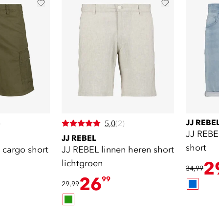
JJ REBE
)
5,0
(2)
JJ REBE
JJ REBEL
short
 cargo short
JJ REBEL linnen heren short
lichtgroen
2
34,99
26
99
29,99