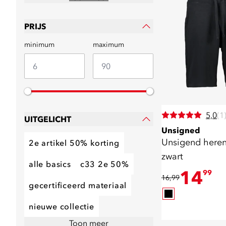
PRIJS
minimum
maximum
5,0
(1
UITGELICHT
Unsigned
Unsigend heren
2e artikel 50% korting
zwart
alle basics
c33 2e 50%
14
99
16,99
gecertificeerd materiaal
nieuwe collectie
Toon meer