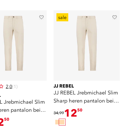
sale
JJ REBEL
2,0
(1)
JJ REBEL Jrebmichael Slim
L
Sharp heren pantalon beige
L Jrebmichael Slim
L34
eren pantalon beige
12
50
34,99
2
50