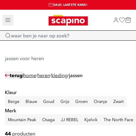
SALE: LAATSTE KANS!
TOT 70% KORTING OP SALE
SHOP NIEUW
Home
jassen voor heren
terug
home
heren
kleding
jassen
/
/
/
Kleur
Beige
Blauw
Goud
Grijs
Groen
Oranje
Zwart
Merk
Mountain Peak
Osaga
JJ REBEL
Kjelvik
The North Face
44
producten