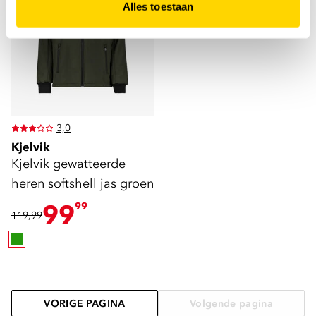
Alles toestaan
3,0
Kjelvik
Kjelvik gewatteerde
heren softshell jas groen
99
99
119,99
VORIGE PAGINA
Volgende pagina