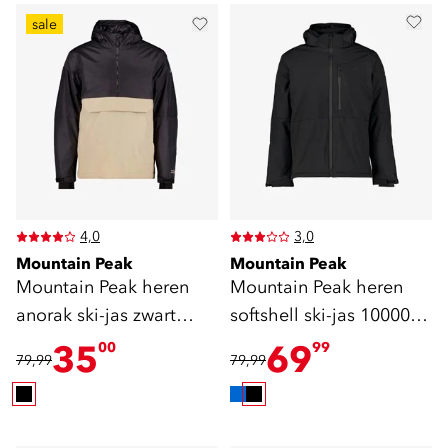
sale
4,0
3,0
Mountain Peak
Mountain Peak
Mountain Peak heren
Mountain Peak heren
anorak ski-jas zwart
softshell ski-jas 10000
beige
mm waterkolom
35
69
00
99
79,99
79,99