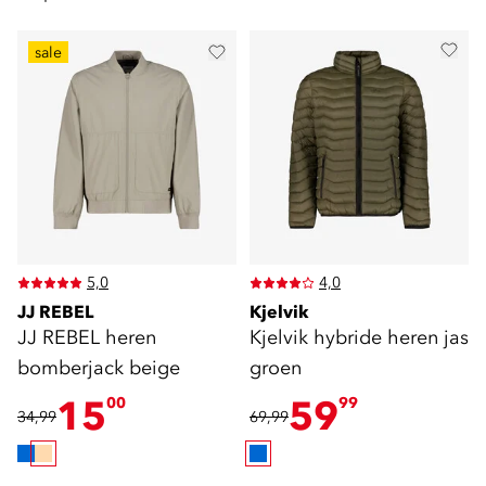
sale
5,0
4,0
JJ REBEL
Kjelvik
JJ REBEL heren
Kjelvik hybride heren jas
bomberjack beige
groen
15
59
00
99
34,99
69,99