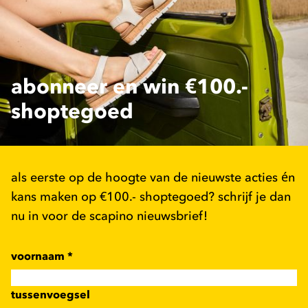
abonneer en win €100.-
shoptegoed
als eerste op de hoogte van de nieuwste acties én
kans maken op €100.- shoptegoed? schrijf je dan
nu in voor de scapino nieuwsbrief!
voornaam
*
tussenvoegsel