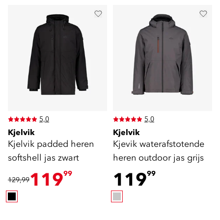
5,0
5,0
Kjelvik
Kjelvik
Kjelvik padded heren
Kjevik waterafstotende
softshell jas zwart
heren outdoor jas grijs
119
119
99
99
129,99