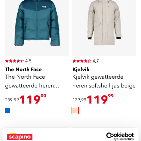
4,5
4,7
The North Face
Kjelvik
The North Face
Kjelvik gewatteerde
gewatteerde heren
heren softshell jas beige
winterjas blauw
119
119
00
99
239,99
129,99