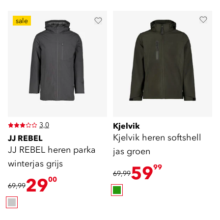
sale
3,0
Kjelvik
Kjelvik heren softshell
JJ REBEL
JJ REBEL heren parka
jas groen
winterjas grijs
59
99
69,99
29
00
69,99