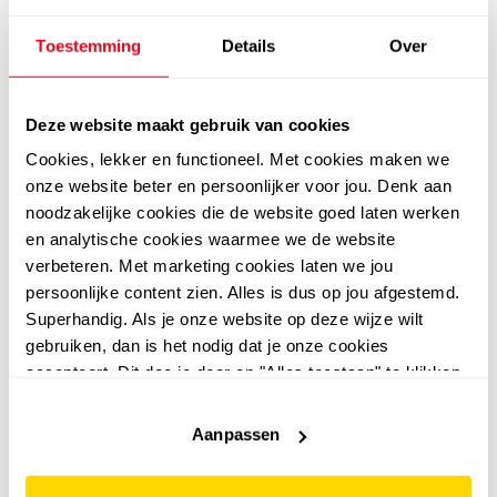
Toestemming
Details
Over
Deze website maakt gebruik van cookies
Cookies, lekker en functioneel. Met cookies maken we
onze website beter en persoonlijker voor jou. Denk aan
4,7
Kjelvik
noodzakelijke cookies die de website goed laten werken
Kjelvik gewatteerde
Kjelvik
en analytische cookies waarmee we de website
Kjelvik gewatteerde
heren softshell jas zwart
verbeteren. Met marketing cookies laten we jou
heren softshell jas
persoonlijke content zien. Alles is dus op jou afgestemd.
109
99
119,99
Superhandig. Als je onze website op deze wijze wilt
blauw
109
99
119,99
gebruiken, dan is het nodig dat je onze cookies
accepteert. Dit doe je door op "Alles toestaan" te klikken.
Liever geen cookies? Hou er dan rekening mee dat de
website niet optimaal functioneert.
Aanpassen