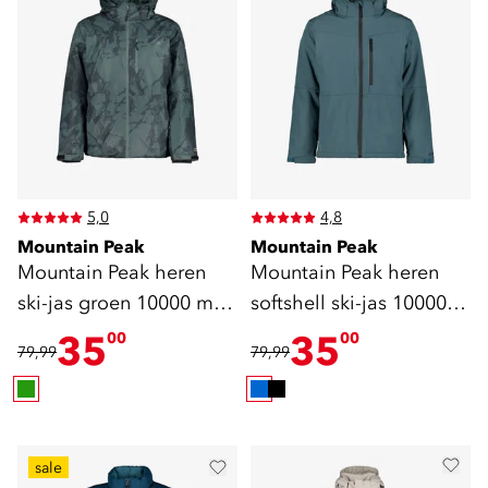
5,0
4,8
Mountain Peak
Mountain Peak
Mountain Peak heren
Mountain Peak heren
ski-jas groen 10000 mm
softshell ski-jas 10000
waterkolom
mm waterkolom
35
35
00
00
79,99
79,99
sale