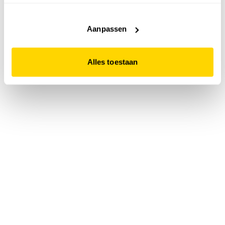
accepteert. Dit doe je door op "Alles toestaan" te klikken.
Liever geen cookies? Hou er dan rekening mee dat de
website niet optimaal functioneert.
Aanpassen
Alles toestaan