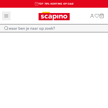
TOT 70% KORTING OP SALE
SALE: LAATSTE KANS!
SHOP NIEUW
Home