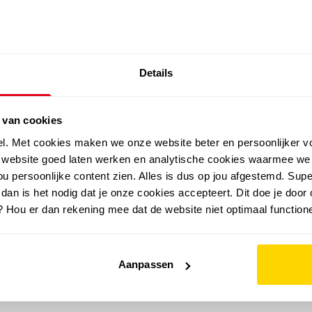
SALE: LAATSTE KANS!
Details
outdoor
zomer
merken
folder
sale
 van cookies
el. Met cookies maken we onze website beter en persoonlijker v
e website goed laten werken en analytische cookies waarmee we
u persoonlijke content zien. Alles is dus op jou afgestemd. Supe
 dan is het nodig dat je onze cookies accepteert. Dit doe je door 
? Hou er dan rekening mee dat de website niet optimaal functione
Aanpassen