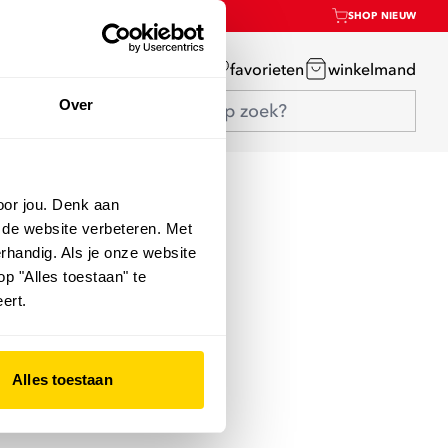
SHOP NIEUW
mijn account
favorieten
winkelmand
Over
oor jou. Denk aan
 de website verbeteren. Met
rhandig. Als je onze website
op "Alles toestaan" te
ert.
Alles toestaan