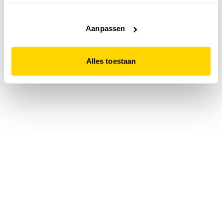
accepteert. Dit doe je door op "Alles toestaan" te klikken.
Liever geen cookies? Hou er dan rekening mee dat de
website niet optimaal functioneert.
Aanpassen
Alles toestaan