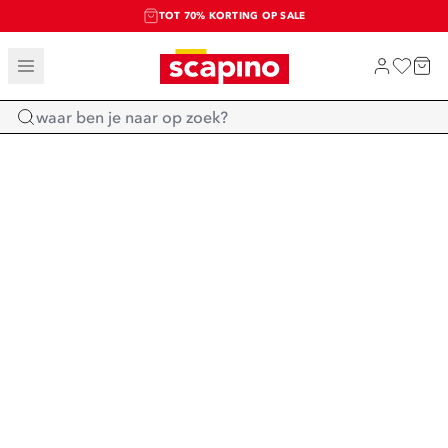
TOT 70% KORTING OP SALE
SALE: LAATSTE KANS!
SHOP NIEUW
Home