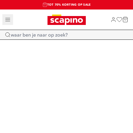
TOT 70% KORTING OP SALE
SALE: LAATSTE KANS!
SHOP NIEUW
Home