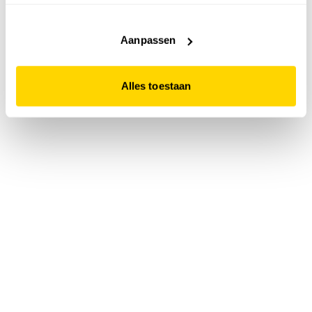
accepteert. Dit doe je door op "Alles toestaan" te klikken.
Liever geen cookies? Hou er dan rekening mee dat de
website niet optimaal functioneert.
Aanpassen
Alles toestaan