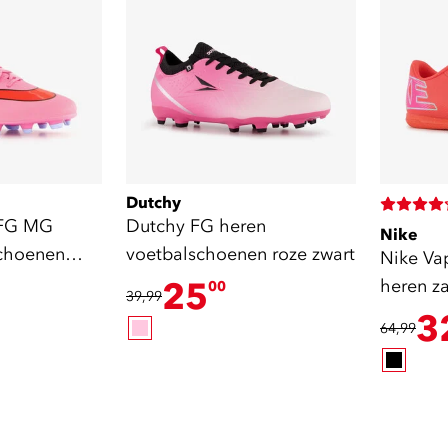
Dutchy
 FG MG
Dutchy FG heren
Nike
schoenen
voetbalschoenen roze zwart
Nike Va
25
heren z
00
39,99
3
64,99