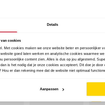
SALE: LAATSTE KANS!
Details
outdoor
zomer
merken
folder
sale
 van cookies
el. Met cookies maken we onze website beter en persoonlijker v
e website goed laten werken en analytische cookies waarmee we
u persoonlijke content zien. Alles is dus op jou afgestemd. Supe
 dan is het nodig dat je onze cookies accepteert. Dit doe je door 
? Hou er dan rekening mee dat de website niet optimaal functione
Aanpassen
sale