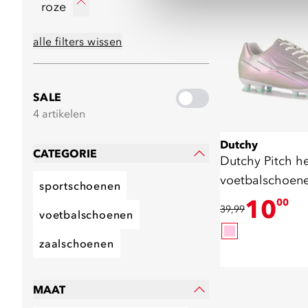
roze
alle filters wissen
SALE
4 artikelen
Dutchy
CATEGORIE
Dutchy Pitch h
voetbalschoen
sportschoenen
wit
10
00
39,99
voetbalschoenen
zaalschoenen
MAAT