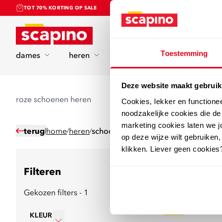
TOT 70% KORTING OP SALE
Home
Toestemming
dames
heren
kinderen
sport
Deze website maakt gebruik
roze schoenen heren
Cookies, lekker en functione
noodzakelijke cookies die d
marketing cookies laten we jo
terug
home
heren
schoenen
/
/
op deze wijze wilt gebruiken,
klikken. Liever geen cookies
Filteren
7
producten
Gekozen filters - 1
sale
KLEUR