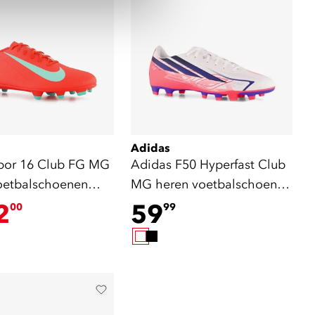
Adidas
por 16 Club FG MG
Adidas F50 Hyperfast Club
oetbalschoenen
MG heren voetbalschoenen
wit roze
2
59
00
99