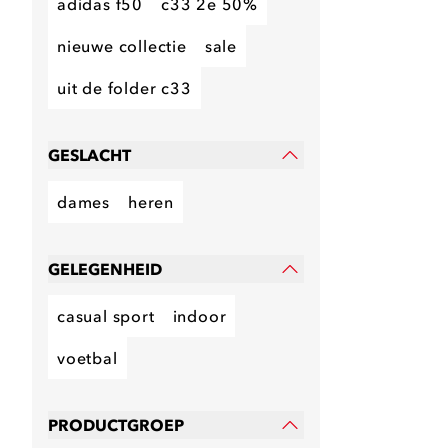
adidas f50
c33 2e 50%
nieuwe collectie
sale
uit de folder c33
GESLACHT
dames
heren
GELEGENHEID
casual sport
indoor
voetbal
PRODUCTGROEP