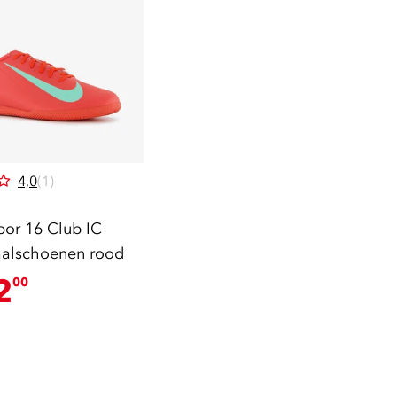
4,0
(1)
por 16 Club IC
aalschoenen rood
2
00