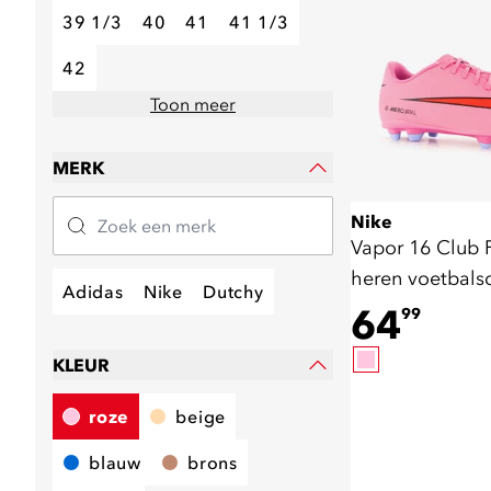
39 1/3
40
41
41 1/3
42
Toon meer
MERK
Nike
Vapor 16 Club
heren voetbal
Adidas
Nike
Dutchy
roze
64
99
KLEUR
roze
beige
blauw
brons