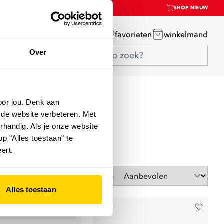
SHOP NIEUW
mijn account
favorieten
winkelmand
Over
oor jou. Denk aan
 de website verbeteren. Met
rhandig. Als je onze website
op "Alles toestaan" te
ert.
Sorteer op
Alles toestaan