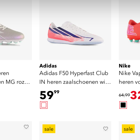
Adidas
Nike
eren
Adidas F50 Hyperfast Club
Nike Va
en MG roze
IN heren zaalschoenen wit
heren v
roze
rood
59
3
99
64,99
sale
sale