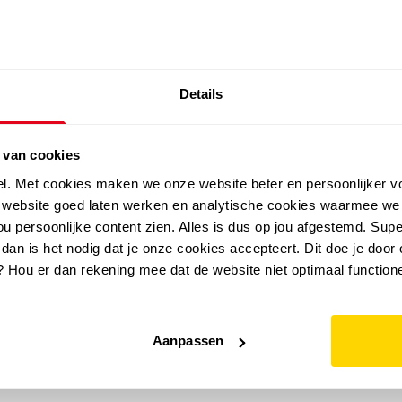
SALE: LAATSTE KANS!
Details
outdoor
zomer
merken
folder
sale
 van cookies
el. Met cookies maken we onze website beter en persoonlijker v
e website goed laten werken en analytische cookies waarmee we
u persoonlijke content zien. Alles is dus op jou afgestemd. Supe
 dan is het nodig dat je onze cookies accepteert. Dit doe je door 
? Hou er dan rekening mee dat de website niet optimaal functione
Aanpassen