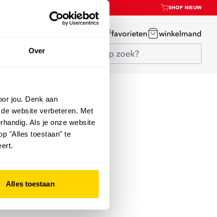
SHOP NIEUW
mijn account
favorieten
winkelmand
Over
oor jou. Denk aan
 de website verbeteren. Met
rhandig. Als je onze website
op "Alles toestaan" te
ert.
Alles toestaan