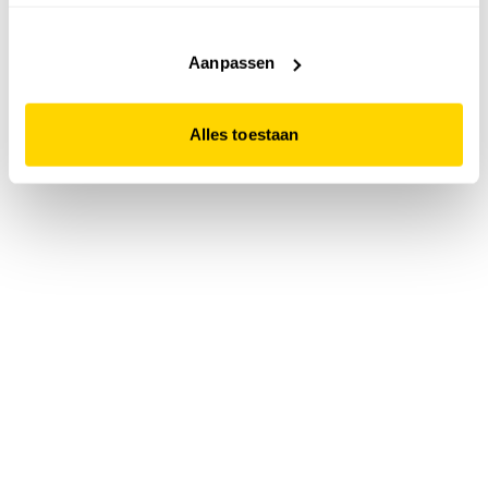
accepteert. Dit doe je door op "Alles toestaan" te klikken.
Liever geen cookies? Hou er dan rekening mee dat de
website niet optimaal functioneert.
Aanpassen
Alles toestaan