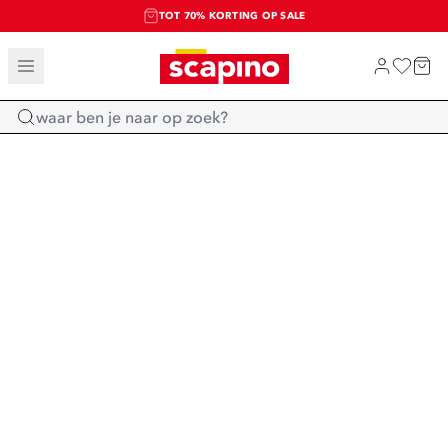
TOT 70% KORTING OP SALE
SALE: LAATSTE KANS!
SHOP NIEUW
Home