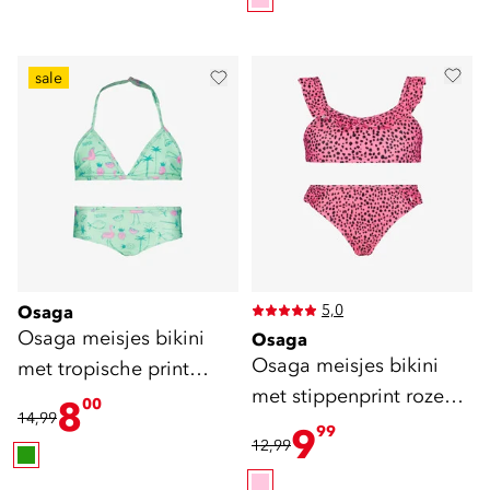
sale
5,0
Osaga
Osaga meisjes bikini
Osaga
Osaga meisjes bikini
met tropische print
met stippenprint roze
groen
8
00
14,99
zwart
9
99
12,99