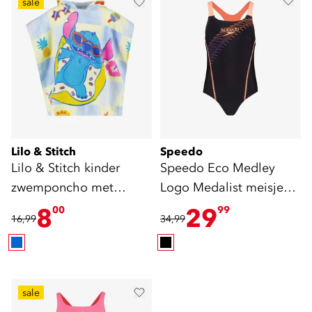
sale
Lilo & Stitch
Speedo
Lilo & Stitch kinder
Speedo Eco Medley
zwemponcho met
Logo Medalist meisjes
capuchon blauw
badpak zwart oranje
8
29
00
99
16,99
34,99
sale