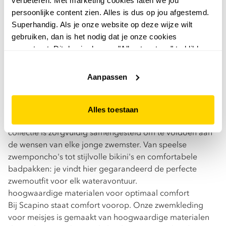
persoonlijke content zien. Alles is dus op jou afgestemd.
Superhandig. Als je onze website op deze wijze wilt
gebruiken, dan is het nodig dat je onze cookies
accepteert. Dit doe je door op "Alles toestaan" te klikken.
Liever geen cookies? Hou er dan rekening mee dat de
zwemkleding meisjes
website niet optimaal functioneert.
Aanpassen
Op zoek naar de perfecte zwemkleding voor meisjes?
Zoek niet verder! Scapino biedt een uitgebreide selectie
aan zwemkleding, met trendy ontwerpen en vrolijke
Alles toestaan
prints die zeker de aandacht zullen trekken. Onze
collectie is zorgvuldig samengesteld om te voldoen aan
de wensen van elke jonge zwemster. Van speelse
zwemponcho's tot stijlvolle bikini's en comfortabele
badpakken: je vindt hier gegarandeerd de perfecte
zwemoutfit voor elk wateravontuur.
hoogwaardige materialen voor optimaal comfort
Bij Scapino staat comfort voorop. Onze zwemkleding
voor meisjes is gemaakt van hoogwaardige materialen