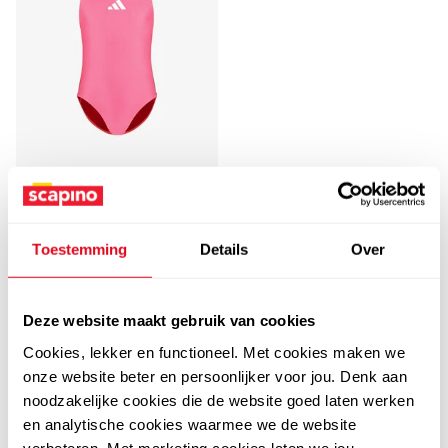
5,0
Adidas
Adidas C-Back meisjes
Toestemming
Details
Over
badpak roze wit
12
50
29,99
Deze website maakt gebruik van cookies
Cookies, lekker en functioneel. Met cookies maken we
onze website beter en persoonlijker voor jou. Denk aan
FILTEREN
EN SORTEREN
(13)
noodzakelijke cookies die de website goed laten werken
en analytische cookies waarmee we de website
verbeteren. Met marketing cookies laten we jou