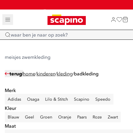
SALE: LAATSTE KANS!
TOT 70% KORTING OP SALE
SHOP NIEUW
Home
meisjes zwemkleding
terug
home
kinderen
kleding
badkleding
/
/
/
Merk
Adidas
Osaga
Lilo & Stitch
Scapino
Speedo
Kleur
Blauw
Geel
Groen
Oranje
Paars
Roze
Zwart
Maat