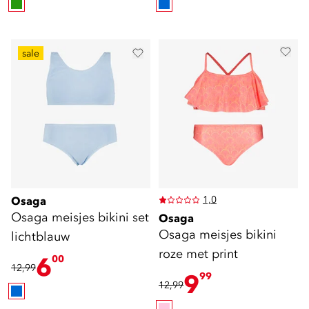
sale
1,0
Osaga
Osaga meisjes bikini set
Osaga
Osaga meisjes bikini
lichtblauw
roze met print
6
00
12,99
9
99
12,99