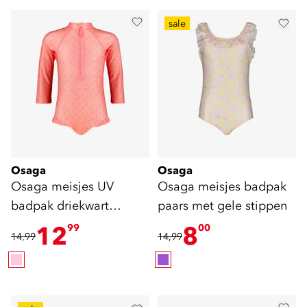
sale
Osaga
Osaga
Osaga meisjes UV
Osaga meisjes badpak
badpak driekwart
paars met gele stippen
mouwen roze
12
8
99
00
14,99
14,99