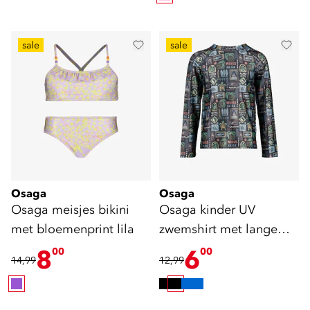
sale
sale
Osaga
Osaga
Osaga meisjes bikini
Osaga kinder UV
met bloemenprint lila
zwemshirt met lange
mouwen en print
8
6
00
00
14,99
12,99