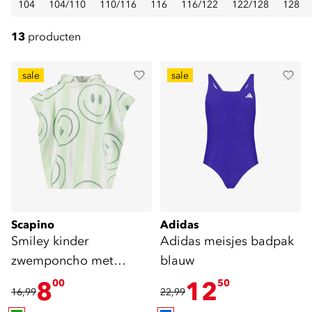
104
104/110
110/116
116
116/122
122/128
128
13
producten
sale
sale
Scapino
Adidas
Smiley kinder
Adidas meisjes badpak
zwemponcho met
blauw
capuchon groen
8
12
00
50
16,99
22,99