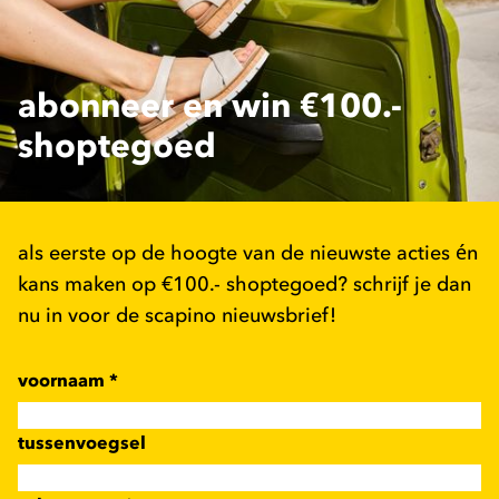
abonneer en win €100.-
shoptegoed
als eerste op de hoogte van de nieuwste acties én
kans maken op €100.- shoptegoed? schrijf je dan
nu in voor de scapino nieuwsbrief!
voornaam
*
tussenvoegsel