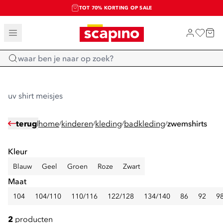
TOT 70% KORTING OP SALE
SALE: LAATSTE KANS!
SHOP NIEUW
Home
uv shirt meisjes
terug
home
kinderen
kleding
badkleding
zwemshirts
/
/
/
/
Kleur
Blauw
Geel
Groen
Roze
Zwart
Maat
104
104/110
110/116
122/128
134/140
86
92
9
2
producten