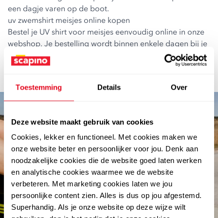
een dagje varen op de boot.
uv zwemshirt meisjes online kopen
Bestel je UV shirt voor meisjes eenvoudig online in onze
webshop. Je bestelling wordt binnen enkele dagen bij je
thuis bezorgd. Betaal je liever geen verzendkosten? Dan
kun je er ook voor kiezen om je pakketje af te halen bij
de Scapino-winkel bij jou in de buurt.
Toestemming
Details
Over
Deze website maakt gebruik van cookies
Cookies, lekker en functioneel. Met cookies maken we
onze website beter en persoonlijker voor jou. Denk aan
noodzakelijke cookies die de website goed laten werken
en analytische cookies waarmee we de website
verbeteren. Met marketing cookies laten we jou
abonneer en win €100.-
persoonlijke content zien. Alles is dus op jou afgestemd.
Superhandig. Als je onze website op deze wijze wilt
shoptegoed