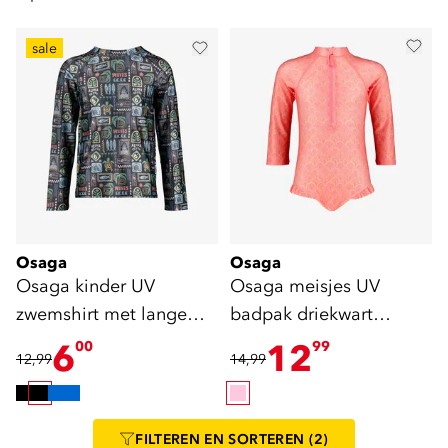
sale
Osaga
Osaga
Osaga kinder UV
Osaga meisjes UV
zwemshirt met lange
badpak driekwart
mouwen en print
mouwen roze
6
12
00
99
12,99
14,99
FILTEREN
EN SORTEREN
(2)