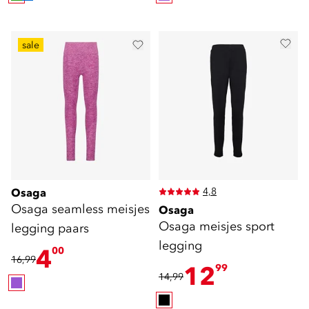
sale
4,8
Osaga
Osaga seamless meisjes
Osaga
Osaga meisjes sport
legging paars
legging
4
00
16,99
12
99
14,99