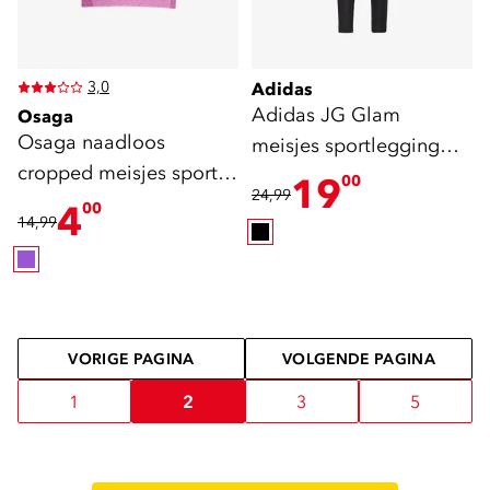
3,0
Adidas
Adidas JG Glam
Osaga
Osaga naadloos
meisjes sportlegging
cropped meisjes sport T-
zwart zilver
19
00
24,99
shirt roze
4
00
14,99
VORIGE PAGINA
VOLGENDE PAGINA
1
2
3
5