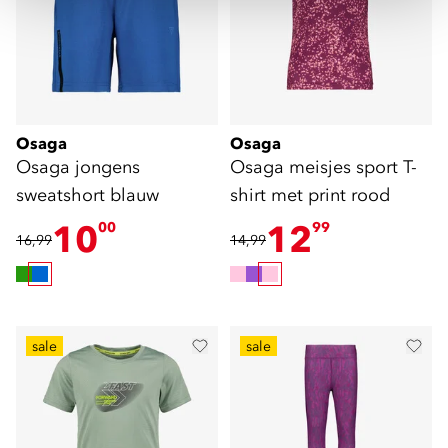
Osaga
Osaga
Osaga jongens
Osaga meisjes sport T-
sweatshort blauw
shirt met print rood
10
12
00
99
16,99
14,99
sale
sale