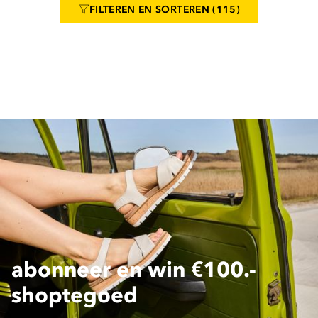
FILTEREN
EN SORTEREN
(115)
abonneer en win €100.-
shoptegoed