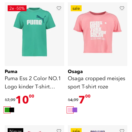
2e -50%
sale
Puma
Osaga
Puma Ess 2 Color NO.1
Osaga cropped meisjes
Logo kinder T-shirt
sport T-shirt roze
groen
10
7
00
00
17,99
14,99
Nieuw
sale