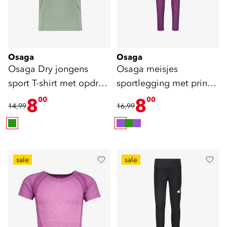
Osaga
Osaga
Osaga Dry jongens
Osaga meisjes
sport T-shirt met opdruk
sportlegging met print
groen
paars
8
8
00
00
14,99
16,99
sale
sale