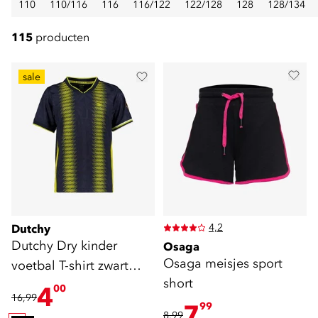
110
110/116
116
116/122
122/128
128
128/134
115
producten
sale
4,2
Dutchy
Dutchy Dry kinder
Osaga
Osaga meisjes sport
voetbal T-shirt zwart
short
geel
4
00
16,99
7
99
8,99