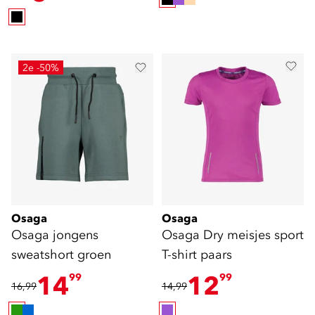
2e -50%
Osaga
Osaga
Osaga jongens
Osaga Dry meisjes sport
sweatshort groen
T-shirt paars
14
12
99
99
16,99
14,99