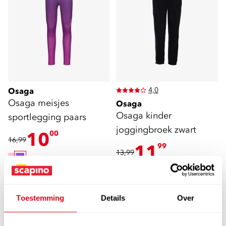
4,0
Osaga
Osaga meisjes
Osaga
Osaga kinder
sportlegging paars
joggingbroek zwart
10
00
16,99
11
99
13,99
Toestemming
Details
Over
sale
sale