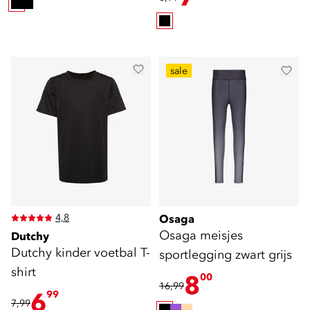
sale
4,8
Osaga
Osaga meisjes
Dutchy
Dutchy kinder voetbal T-
sportlegging zwart grijs
shirt
8
00
16,99
6
99
7,99