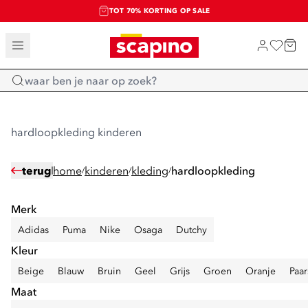
TOT 70% KORTING OP SALE
SALE: LAATSTE KANS!
SHOP NIEUW
Home
hardloopkleding kinderen
terug
home
kinderen
kleding
hardloopkleding
/
/
/
Merk
Adidas
Puma
Nike
Osaga
Dutchy
Kleur
Beige
Blauw
Bruin
Geel
Grijs
Groen
Oranje
Paar
Maat