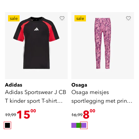
sale
sale
Adidas
Osaga
Adidas Sportswear J CB
Osaga meisjes
T kinder sport T-shirt
sportlegging met print
zwart rood
roze
15
8
00
00
19,99
16,99