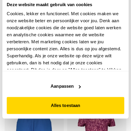
Deze website maakt gebruik van cookies
Cookies, lekker en functioneel. Met cookies maken we
onze website beter en persoonlijker voor jou. Denk aan
noodzakelijke cookies die de website goed laten werken
en analytische cookies waarmee we de website
verbeteren. Met marketing cookies laten we jou
persoonlijke content zien. Alles is dus op jou afgestemd.
Osaga
Adidas
Superhandig. Als je onze website op deze wijze wilt
Osga Dry kinder sport T-
Adidas J SERE kinder
gebruiken, dan is het nodig dat je onze cookies
shirt met backprint
sport T-shirt rood
accepteert. Dit doe je door op "Alles toestaan" te klikken.
blauw
5
15
00
00
Liever geen cookies? Hou er dan rekening mee dat de
14,99
19,99
website niet optimaal functioneert.
Aanpassen
Alles toestaan
2e -50%
Nieuw