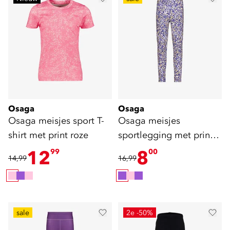
Osaga
Osaga
Osaga meisjes sport T-
Osaga meisjes
shirt met print roze
sportlegging met print
paars geel
12
8
99
00
14,99
16,99
sale
2e -50%