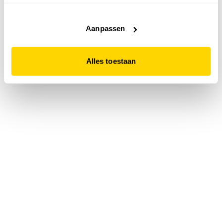
accepteert. Dit doe je door op "Alles toestaan" te klikken.
Liever geen cookies? Hou er dan rekening mee dat de
website niet optimaal functioneert.
Aanpassen
Alles toestaan