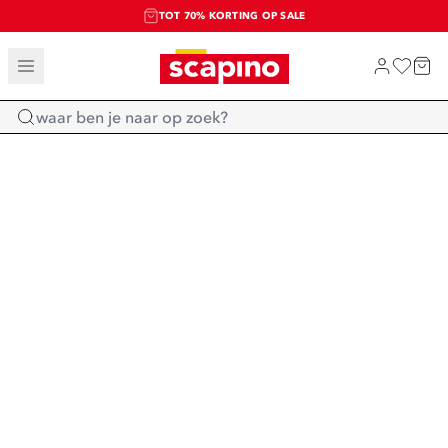
TOT 70% KORTING OP SALE
SALE: LAATSTE KANS!
SHOP NIEUW
Home