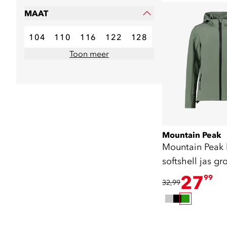
MAAT
104
110
116
122
128
Toon meer
Mountain Peak
Mountain Peak 
softshell jas gr
27
99
32,99