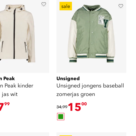
sale
n Peak
Unsigned
n Peak kinder
Unsigned jongens baseball
 jas wit
zomerjas groen
7
15
99
00
34,99