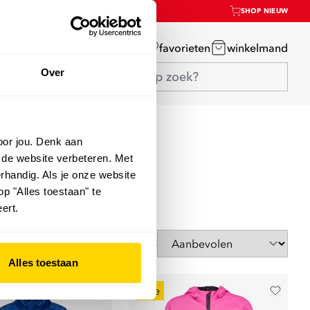
SHOP NIEUW
mijn account
favorieten
winkelmand
Over
oor jou. Denk aan
 de website verbeteren. Met
rhandig. Als je onze website
op "Alles toestaan" te
ert.
Sorteer op
Alles toestaan
sale