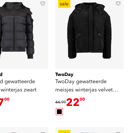
sale
d
TwoDay
d gewatteerde
TwoDay gewatteerde
winterjas zwart
meisjes winterjas velvet
zwart
7
22
00
00
44,99