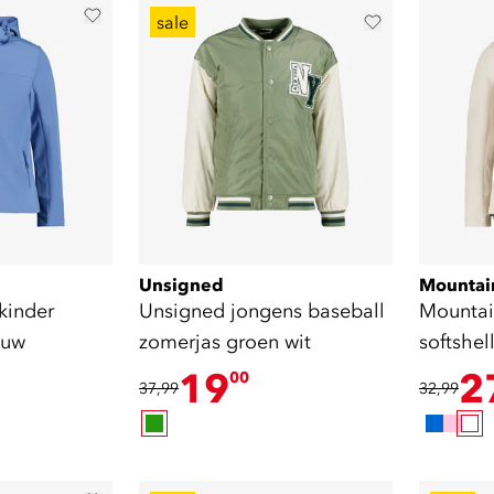
sale
Unsigned
Mountai
kinder
Unsigned jongens baseball
Mountai
auw
zomerjas groen wit
softshell
19
2
00
37,99
32,99