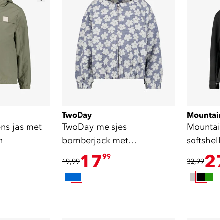
TwoDay
Mountai
ns jas met
TwoDay meisjes
Mountai
n
bomberjack met
softshel
bloemenprint lichtblauw
17
2
99
19,99
32,99