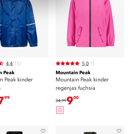
4,4
(15)
5,0
(1)
n Peak
Mountain Peak
n Peak kinder
Mountain Peak kinder
s
regenjas fuchsia
7
9
99
00
34,99