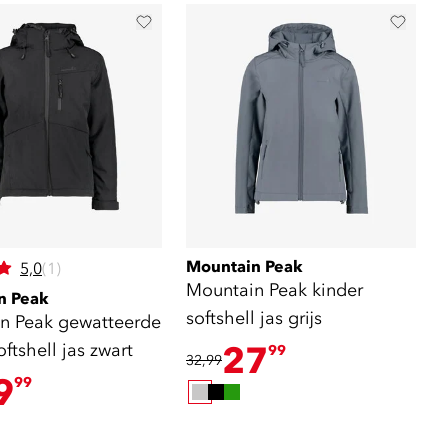
Mountain Peak
5,0
(1)
Mountain Peak kinder
n Peak
softshell jas grijs
n Peak gewatteerde
oftshell jas zwart
27
99
32,99
9
99