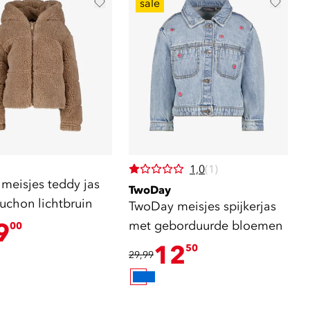
sale
1,0
(1)
meisjes teddy jas
TwoDay
uchon lichtbruin
TwoDay meisjes spijkerjas
9
met geborduurde bloemen
00
12
50
29,99