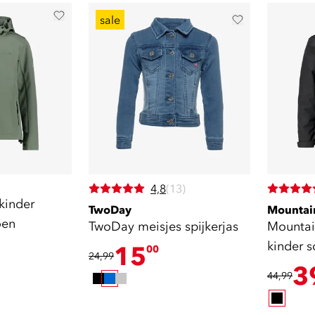
sale
4,8
(13)
kinder
TwoDay
Mountai
oen
TwoDay meisjes spijkerjas
Mountai
kinder s
15
00
24,99
3
44,99