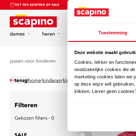
TOT 70% KORTING OP SALE
Home
Toestemming
dames
heren
kinderen
sport
Deze website maakt gebruik
jassen voor kinderen
Cookies, lekker en functione
noodzakelijke cookies die d
marketing cookies laten we jo
terug
home
kinderen
kleding
jassen
/
/
/
op deze wijze wilt gebruiken,
klikken. Liever geen cookies
Filteren
47
producten
Gekozen filters - 0
SALE