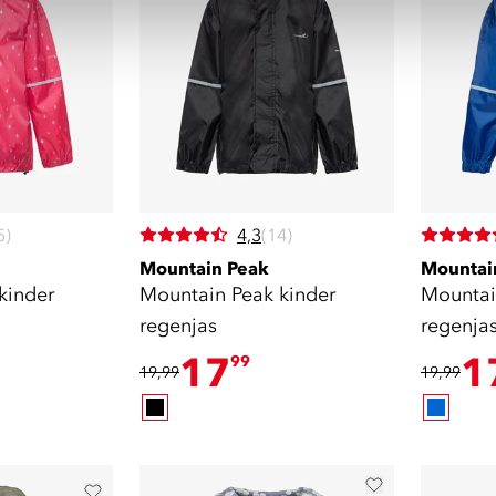
5)
4,3
(14)
Mountain Peak
Mountai
kinder
Mountain Peak kinder
Mountai
regenjas
regenja
17
1
99
19,99
19,99