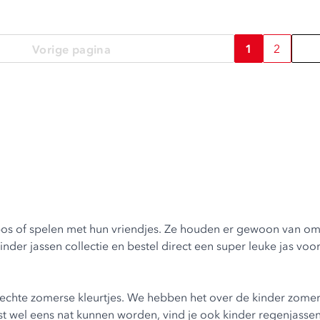
1
2
Vorige pagina
bos of spelen met hun vriendjes. Ze houden er gewoon van om l
kinder jassen collectie en bestel direct een super leuke jas vo
n echte zomerse kleurtjes. We hebben het over de
kinder zomer
t wel eens nat kunnen worden, vind je ook
kinder regenjasse