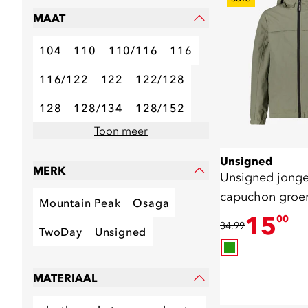
MAAT
104
110
110/116
116
116/122
122
122/128
128
128/134
128/152
Toon meer
Unsigned
MERK
Unsigned jonge
capuchon groe
Mountain Peak
Osaga
15
00
34,99
TwoDay
Unsigned
MATERIAAL