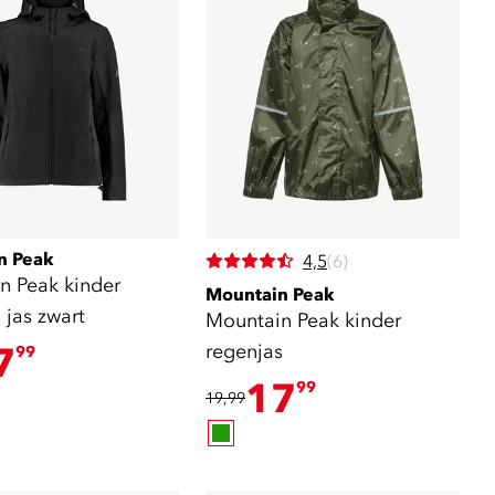
n Peak
4,5
(6)
n Peak kinder
Mountain Peak
l jas zwart
Mountain Peak kinder
7
regenjas
99
17
99
19,99