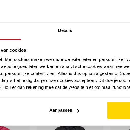
SALE: LAATSTE KANS!
Details
outdoor
zomer
merken
folder
sale
 van cookies
el. Met cookies maken we onze website beter en persoonlijker v
e website goed laten werken en analytische cookies waarmee we
u persoonlijke content zien. Alles is dus op jou afgestemd. Supe
 dan is het nodig dat je onze cookies accepteert. Dit doe je door 
? Hou er dan rekening mee dat de website niet optimaal functione
Aanpassen