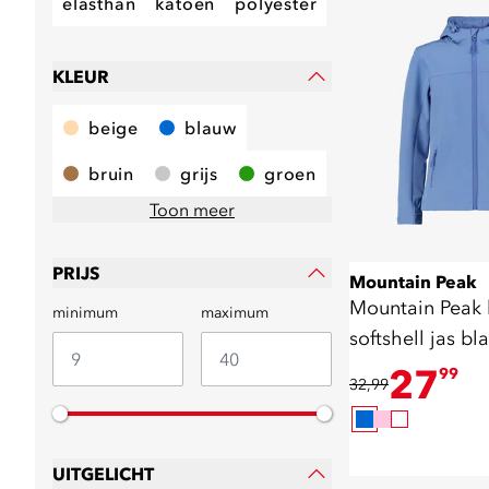
elasthan
katoen
polyester
KLEUR
beige
blauw
bruin
grijs
groen
Toon meer
PRIJS
Mountain Peak
Mountain Peak 
minimum
maximum
softshell jas bl
27
99
32,99
UITGELICHT