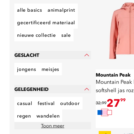
alle basics
animalprint
gecertificeerd materiaal
nieuwe collectie
sale
GESLACHT
jongens
meisjes
Mountain Peak
Mountain Peak 
GELEGENHEID
softshell jas ro
27
99
casual
festival
outdoor
32,99
regen
wandelen
Toon meer