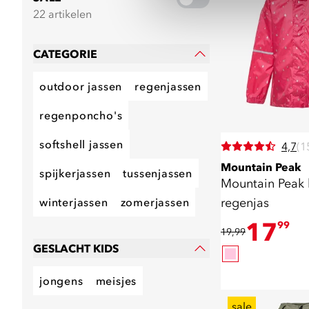
22 artikelen
CATEGORIE
outdoor jassen
regenjassen
regenponcho's
softshell jassen
4,7
(1
Mountain Peak
spijkerjassen
tussenjassen
Mountain Peak 
regenjas
winterjassen
zomerjassen
17
99
19,99
GESLACHT KIDS
jongens
meisjes
sale