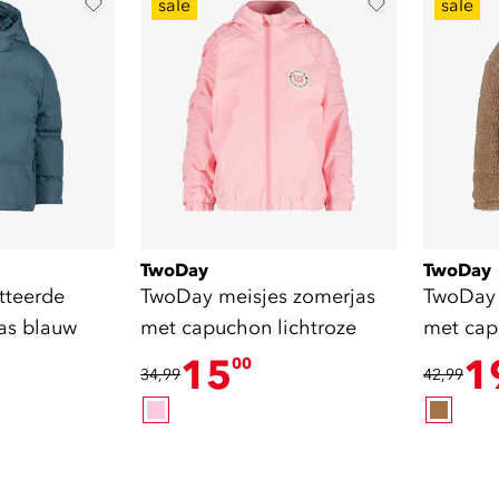
sale
sale
TwoDay
TwoDay
tteerde
TwoDay meisjes zomerjas
TwoDay 
jas blauw
met capuchon lichtroze
met cap
15
1
00
34,99
42,99