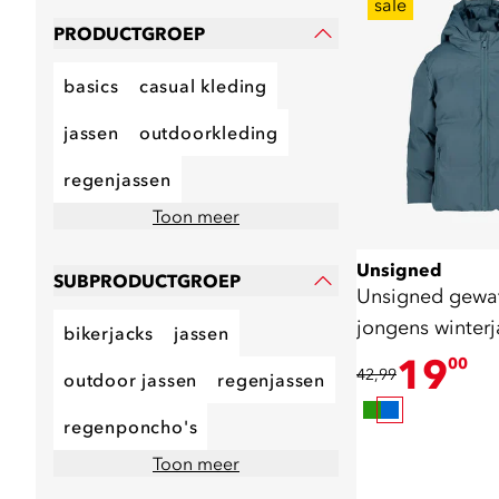
sale
PRODUCTGROEP
basics
casual kleding
jassen
outdoorkleding
regenjassen
Toon meer
Unsigned
SUBPRODUCTGROEP
Unsigned gewa
jongens winter
bikerjacks
jassen
19
00
42,99
outdoor jassen
regenjassen
regenponcho's
Toon meer