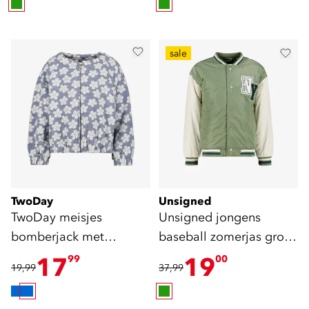
sale
TwoDay
Unsigned
TwoDay meisjes
Unsigned jongens
bomberjack met
baseball zomerjas groen
bloemenprint lichtblauw
wit
17
19
99
00
19,99
37,99