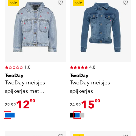
sale
sale
1,0
4,8
TwoDay
TwoDay
TwoDay meisjes
TwoDay meisjes
spijkerjas met
spijkerjas
geborduurde bloemen
12
15
50
00
29,99
24,99