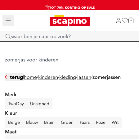
SALE: LAATSTE KANS!
TOT 70% KORTING OP SALE
SHOP NIEUW
Home
zomerjas voor kinderen
terug
home
kinderen
kleding
jassen
zomerjassen
/
/
/
/
Merk
TwoDay
Unsigned
Kleur
Beige
Blauw
Bruin
Groen
Paars
Roze
Wit
Maat