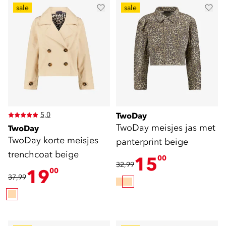
sale
sale
5,0
TwoDay
TwoDay meisjes jas met
TwoDay
TwoDay korte meisjes
panterprint beige
trenchcoat beige
15
00
32,99
19
00
37,99