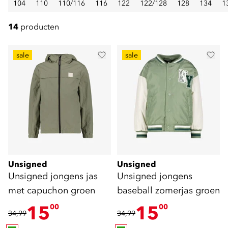
104
110
110/116
116
122
122/128
128
134
1
14
producten
sale
sale
Unsigned
Unsigned
Unsigned jongens jas
Unsigned jongens
met capuchon groen
baseball zomerjas groen
15
15
00
00
34,99
34,99