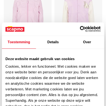
Toestemming
Details
Over
5,0
TwoDay
TwoDay meisjes
TwoDay
TwoDay meisjes
baseball zomerjas met
Deze website maakt gebruik van cookies
baseball zomerjas lila
hartjes roze
19
00
Cookies, lekker en functioneel. Met cookies maken we
37,99
wit
19
00
onze website beter en persoonlijker voor jou. Denk aan
37,99
noodzakelijke cookies die de website goed laten werken
en analytische cookies waarmee we de website
verbeteren. Met marketing cookies laten we jou
FILTEREN
EN SORTEREN
(14)
persoonlijke content zien. Alles is dus op jou afgestemd.
Superhandig. Als je onze website op deze wijze wilt
gebruiken, dan is het nodig dat je onze cookies