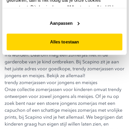
accepteert. Dit doe je door op "Alles toestaan" te klikken.
Liever geen cookies? Hou er dan rekening mee dat de
website niet optimaal functioneert.
Aanpassen
zomerjas kind
Alles toestaan
Op een zomerdag kan het in de avond nog best wel eens
fris worden. Daarom mag een zomerjas niet in de
garderobe van je kind ontbreken. Bij Scapino zit je aan
het juiste adres voor goedkope, trendy zomerjassen voor
jongens en meisjes. Bekijk ze allemaal!
trendy zomerjassen voor jongens en meisjes
Onze collectie zomerjassen voor kinderen omvat trendy
ontwerpen voor zowel jongens als meisjes. Of je nu op
zoek bent naar een stoere
jongens zomerjas
met een
capuchon of een schattige
meisjes zomerjas
met vrolijke
prints, bij Scapino vind je het allemaal. We begrijpen dat
kinderen graag hun eigen stijl willen laten zien, en