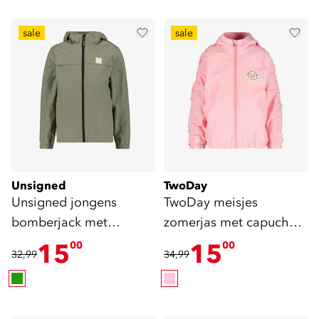
sale
sale
Unsigned
TwoDay
Unsigned jongens
TwoDay meisjes
bomberjack met
zomerjas met capuchon
capuchon groen
lichtroze
15
15
00
00
32,99
34,99