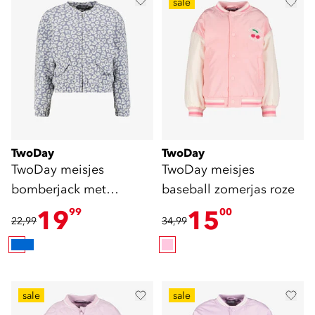
sale
TwoDay
TwoDay
TwoDay meisjes
TwoDay meisjes
bomberjack met
baseball zomerjas roze
panterprint lichtblauw
19
15
99
00
22,99
34,99
sale
sale