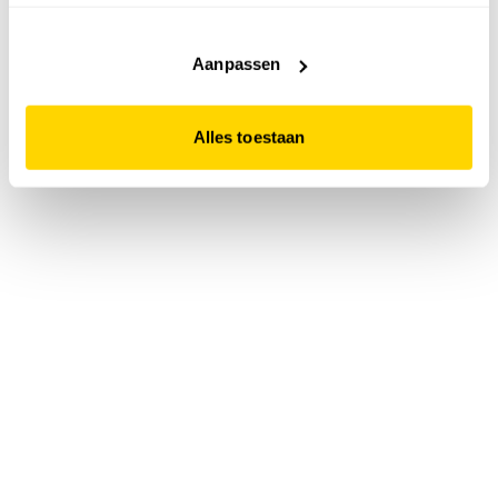
accepteert. Dit doe je door op "Alles toestaan" te klikken.
Liever geen cookies? Hou er dan rekening mee dat de
website niet optimaal functioneert.
Aanpassen
Alles toestaan