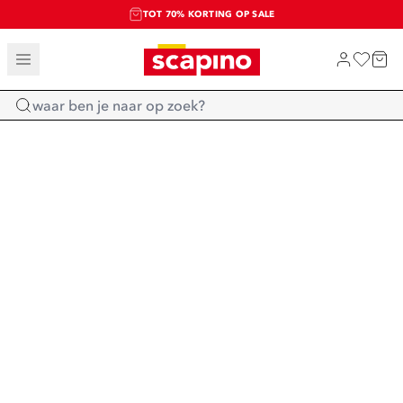
TOT 70% KORTING OP SALE
SALE: LAATSTE KANS!
SHOP NIEUW
Home