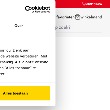
SHOP NIEUW
mijn account
favorieten
winkelmand
Over
oor jou. Denk aan
 de website verbeteren. Met
rhandig. Als je onze website
op "Alles toestaan" te
ert.
Alles toestaan