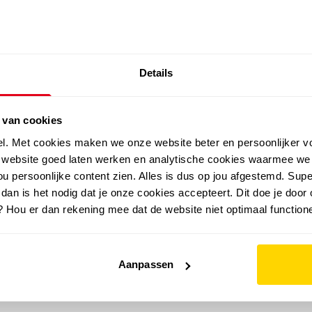
SALE: LAATSTE KANS!
Details
outdoor
zomer
merken
folder
sale
 van cookies
el. Met cookies maken we onze website beter en persoonlijker v
e website goed laten werken en analytische cookies waarmee we
u persoonlijke content zien. Alles is dus op jou afgestemd. Supe
 dan is het nodig dat je onze cookies accepteert. Dit doe je door 
? Hou er dan rekening mee dat de website niet optimaal functione
Aanpassen