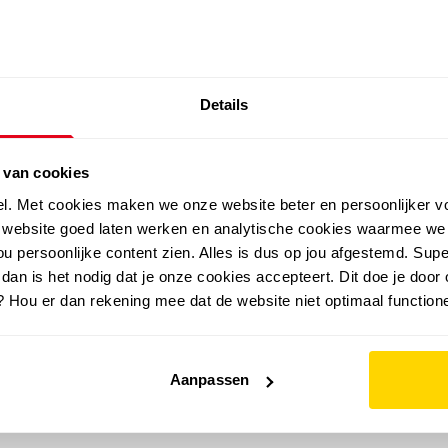
SALE: LAATSTE KANS!
Details
outdoor
zomer
merken
folder
sale
 van cookies
el. Met cookies maken we onze website beter en persoonlijker v
e website goed laten werken en analytische cookies waarmee we
u persoonlijke content zien. Alles is dus op jou afgestemd. Supe
 dan is het nodig dat je onze cookies accepteert. Dit doe je door 
? Hou er dan rekening mee dat de website niet optimaal functione
Aanpassen