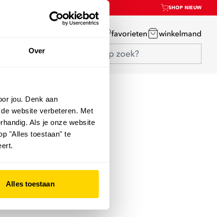
SHOP NIEUW
mijn account
favorieten
winkelmand
Over
oor jou. Denk aan
 de website verbeteren. Met
rhandig. Als je onze website
op "Alles toestaan" te
ert.
Alles toestaan