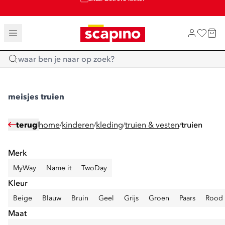
SALE: LAATSTE KANS!
TOT 70% KORTING OP SALE
SHOP NIEUW
Home
meisjes truien
terug
home
kinderen
kleding
truien & vesten
truien
/
/
/
/
Merk
MyWay
Name it
TwoDay
Kleur
Beige
Blauw
Bruin
Geel
Grijs
Groen
Paars
Rood
Maat