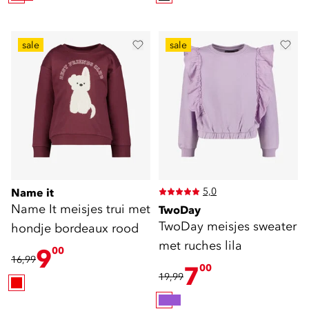
sale
sale
5,0
Name it
Name It meisjes trui met
TwoDay
TwoDay meisjes sweater
hondje bordeaux rood
met ruches lila
9
00
16,99
7
00
19,99