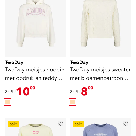
TwoDay
TwoDay
TwoDay meisjes hoodie
TwoDay meisjes sweater
met opdruk en teddy
met bloemenpatroon
details beige
beige
10
8
00
00
22,99
22,99
sale
sale