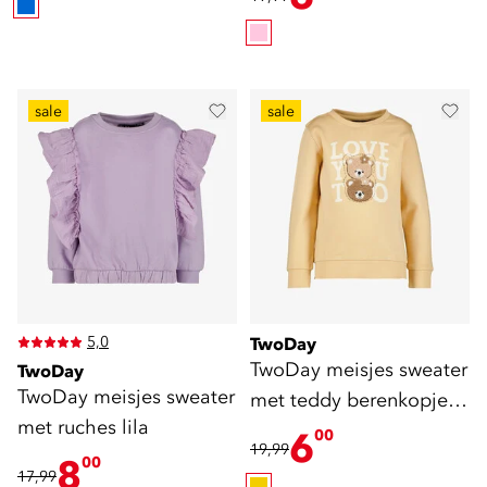
sale
sale
5,0
TwoDay
TwoDay meisjes sweater
TwoDay
TwoDay meisjes sweater
met teddy berenkopjes
met ruches lila
geel
6
00
19,99
8
00
17,99