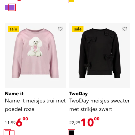
sale
sale
Name it
TwoDay
Name It meisjes trui met
TwoDay meisjes sweater
poedel roze
met strikjes zwart
6
10
00
00
11,99
22,99