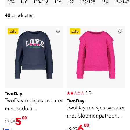
104
110
110/116
116
122
122/128
134
134/140
42
producten
sale
sale
2,0
TwoDay
TwoDay meisjes sweater
TwoDay
TwoDay meisjes sweater
met opdruk
met bloemenpatroon
donkerblauw
5
00
17,99
roze
6
00
19,99