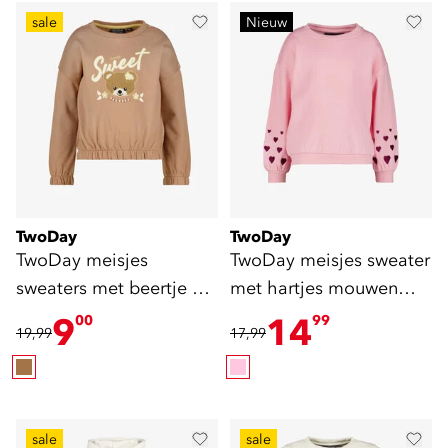
sale
Nieuw
TwoDay
TwoDay
TwoDay meisjes
TwoDay meisjes sweater
sweaters met beertje en
met hartjes mouwen
kralen bruin
roze
9
14
00
99
19,99
17,99
sale
sale