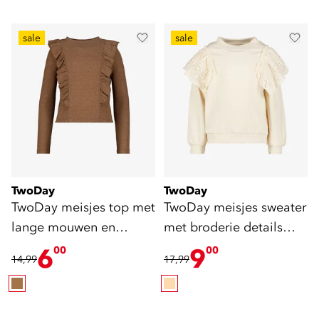
sale
sale
TwoDay
TwoDay
TwoDay meisjes top met
TwoDay meisjes sweater
lange mouwen en
met broderie details
glitters bruin
beige
6
9
00
00
14,99
17,99