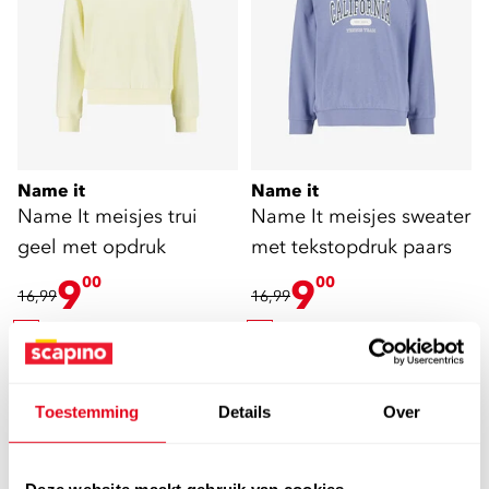
Name it
Name it
Name It meisjes trui
Name It meisjes sweater
geel met opdruk
met tekstopdruk paars
9
9
00
00
16,99
16,99
sale
Toestemming
Details
Over