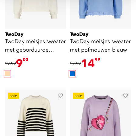
TwoDay
TwoDay
TwoDay meisjes sweater
TwoDay meisjes sweater
met geborduurde
met pofmouwen blauw
details beige
9
14
00
99
19,99
17,99
sale
sale