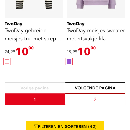
TwoDay
TwoDay
TwoDay gebreide
TwoDay meisjes sweater
meisjes trui met strepen
met ritsvakje lila
en strikje wit zwart
10
10
00
00
24,99
19,99
Vorige pagina
VOLGENDE PAGINA
1
2
FILTEREN
EN SORTEREN
(42)