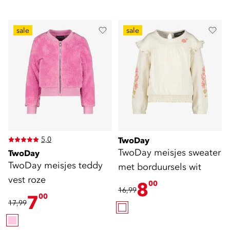
sale
sale
5,0
TwoDay
TwoDay meisjes sweater
TwoDay
TwoDay meisjes teddy
met borduursels wit
vest roze
8
00
16,99
7
00
17,99