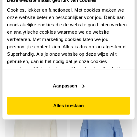
Deze website maakt gebruik van cookies
Cookies, lekker en functioneel. Met cookies maken we
onze website beter en persoonlijker voor jou. Denk aan
noodzakelijke cookies die de website goed laten werken
en analytische cookies waarmee we de website
verbeteren. Met marketing cookies laten we jou
TwoDay
TwoDay
persoonlijke content zien. Alles is dus op jou afgestemd.
TwoDay meisjes sweater
TwoDay meisjes sweater
Superhandig. Als je onze website op deze wijze wilt
met tekstopdruk blauw
met strikjes beige
gebruiken, dan is het nodig dat je onze cookies
accepteert. Dit doe je door op "Alles toestaan" te klikken.
19
9
99
00
22,99
19,99
Liever geen cookies? Hou er dan rekening mee dat de
website niet optimaal functioneert.
Aanpassen
Alles toestaan
sale