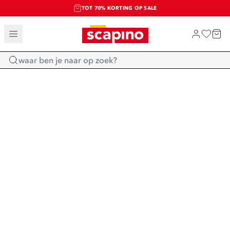
TOT 70% KORTING OP SALE
SALE: LAATSTE KANS!
SHOP NIEUW
Home