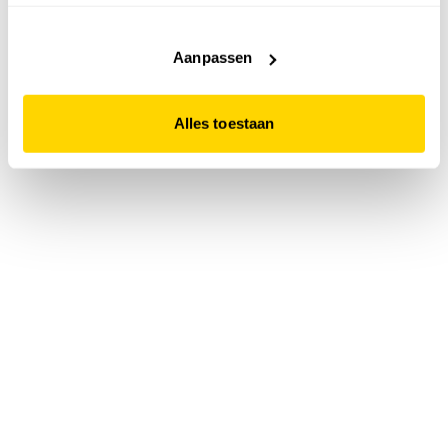
accepteert. Dit doe je door op "Alles toestaan" te klikken.
Liever geen cookies? Hou er dan rekening mee dat de
website niet optimaal functioneert.
Aanpassen
Alles toestaan