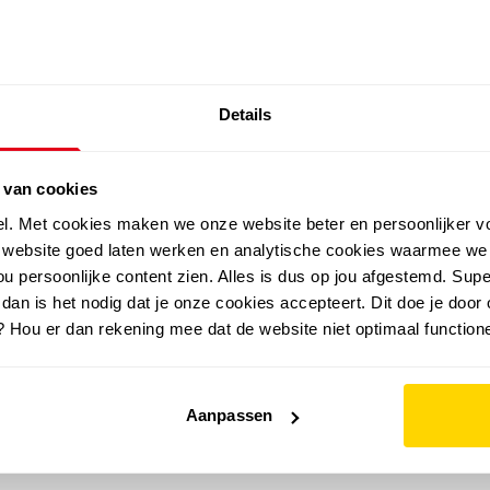
SALE: LAATSTE KANS!
Details
outdoor
zomer
merken
folder
sale
 van cookies
el. Met cookies maken we onze website beter en persoonlijker v
e website goed laten werken en analytische cookies waarmee we
u persoonlijke content zien. Alles is dus op jou afgestemd. Supe
 dan is het nodig dat je onze cookies accepteert. Dit doe je door 
? Hou er dan rekening mee dat de website niet optimaal functione
Aanpassen