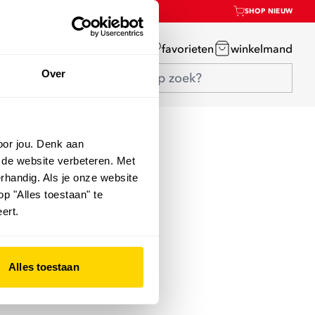
SHOP NIEUW
mijn account
favorieten
winkelmand
Over
oor jou. Denk aan
 de website verbeteren. Met
rhandig. Als je onze website
op "Alles toestaan" te
ert.
Alles toestaan